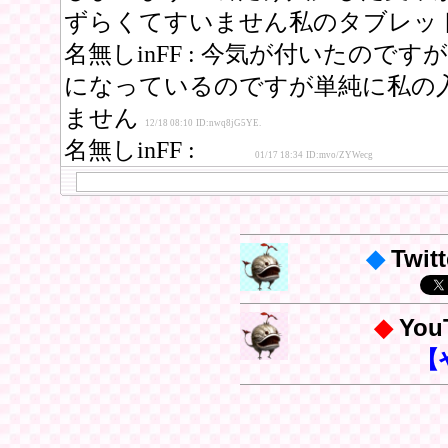
◆
Twitt
◆
Yo
【