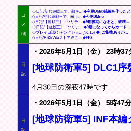
◇日記/初代遊戯王で、敵キ...
◆今更DMの続編を作ったと..
コ
◇日記/初代遊戯王で、敵キ...
◆今更DMno
◇日記/【遊戯王】「ソリテ...
◆9期後期になると、破壊...
メ
◇日記/【遊戯王】「ソリテ...
◆9期になってからカード...
◇プレイ日誌/ジャンクショ...(No.15)
◆↑ご指摘ありが...
欄
◇日記/PS3/Vitaストア終了...
◆FF2
・2026年5月1日（金） 23時37
日
[地球防衛軍5] DLC1
記
4月30日の深夜47時です
・2026年5月1日（金） 5時47分
[地球防衛軍5] INF本
日
記