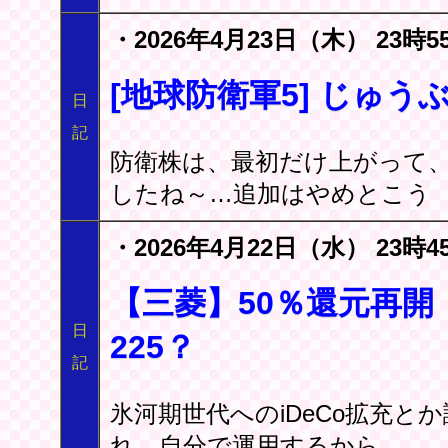
・2026年4月23日（木） 23時5
[地球防衛軍5] じゅう
日
記
防衛株は、最初だけ上がって
したね～…追加はやめとこう
・2026年4月22日（水） 23時4
【三菱】50％還元再開 
日
225？
記
氷河期世代へのiDeCo拡充
れ。自分で運用するから