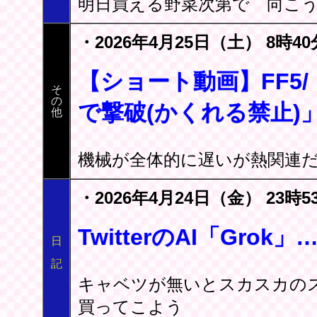
明日買える野菜次第で 向こう
・2026年4月25日（土） 8時40
【ショート動画】FF5/
そ
の
で撃破(かくれる禁止)
他
機械が全体的に遅いが熱関連
・2026年4月24日（金） 23時5
TwitterのAI「Gro
日
記
キャベツが無いとスカスカの
買ってこよう