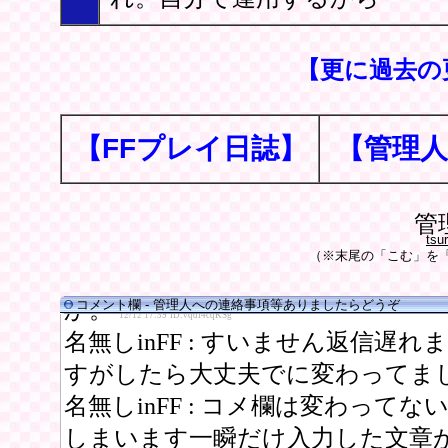
【更に過去の
【FFプレイ日誌】
【管理人
管
tsu
（※末尾の「こむ」を「
コメント欄 - 管理人への連絡事項等ありましたらどうぞ