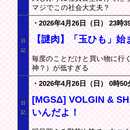
マジでこの社会大丈夫？
・2026年4月26日（日） 23時3
【謎肉】「玉ひも」始
日
記
毎度のことだけと買い物に行
神？）が低すぎる
・2026年4月26日（日） 0時50
[MGSΔ] VOLGIN & 
日
いんだよ！
記