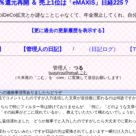
％還元再開 ＆ 売上1位は「eMAXIS」日経225？
のiDeCo拡充とか謎なことじゃなくて、年金廃止してくれ。自
【更に過去の更新履歴を表示する】
】
【管理人の日記】
/
（日記ログ）
【T
管理人：
つる
tsurutyou@gmail.こむ
（※末尾の「こむ」を「com」に変換して送信お願いします）
人への連絡事項等ありましたらどうぞ