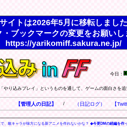
サイトは2026年5月に移転しまし
ク・ブックマークの変更をお願いし
https://yarikomiff.sakura.ne.jp/
今日：
「やり込みプレイ」というものを通して、ゲームの面白さを追
】
【管理人の日記】
/
（日記ログ）
【Twit
王で、敵キャラが味方になる新アニメを作れないかな？
◆今更DMの続編を作っ