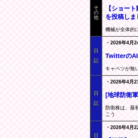
そ
【ショート動
の
を投稿しま
他
機械が全体的
・2026年4月2
日
Twitter
記
キャベツが無
・2026年4月2
日
[地球防衛軍
記
防衛株は、最
こう
・2026年4月2
日