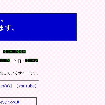
た。
ます。
昨日：
究していくサイトです。
ter(X)】
【YouTube】
たところで原...