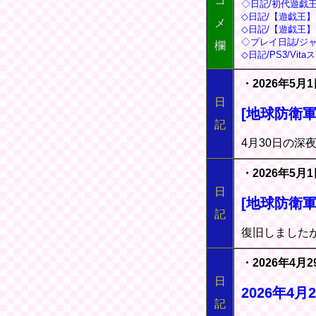
コ
◇日記/初代遊戯
◇日記/【遊戯王
メ
◇日記/【遊戯王
◇プレイ日誌/ジャ
欄
◇日記/PS3/V
・2026年5月
日
[地球防衛軍
記
4月30日の深
・2026年5月
日
[地球防衛軍
記
復旧しました
・2026年4月
日
2026年4
記