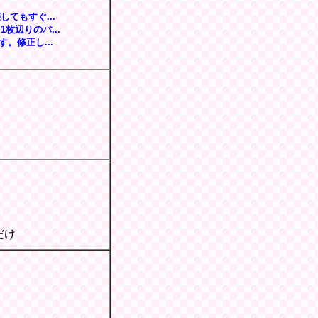
てもすぐ...
枚辺りのパ...
。修正し...
だけ