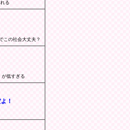
られる
ジでこの社会大丈夫？
）が低すぎる
んだよ！