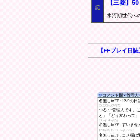
【三菱】50
記
氷河期世代へ
【FFプレイ日誌
コメント欄 - 管理