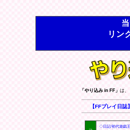
当
リン
「やり込み in FF」
は、
【FFプレイ日誌
◇日記/初代遊戯