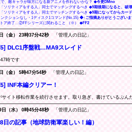
王で、敵キャラが味方になる新アニメを作れないかな？
◆今更DMno
】「ソリティアをする人」同士でマッチングするべき
◆9期後期になると、破壊し
】「ソリティアをする人」同士でマッチングするべき
◆9期になってからカード1
ンクションなし・1ディスク1コマンド(No.15)
◆↑ご指摘ありがとうございます
itaストア終了…②FFシリーズに関わること （※）
◆FF2
1日（金） 23時37分42秒
「管理人の日記」
5] DLC1序盤戦…MA9スレイド
夜47時です
1日（金） 5時47分54秒
「管理人の日記」
5] INF本編クリアー！
がサイト移転作業を続行させます。取り急ぎ、書けているぶん
29日（水） 0時45分48秒
「管理人の日記」
月28日の記事（地球防衛軍楽しい！編）