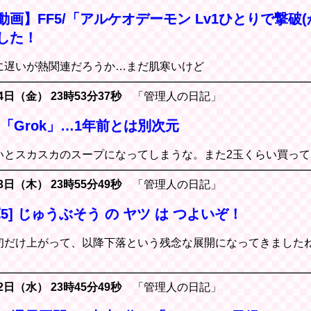
画】FF5/「アルケオデーモン Lv1ひとりで撃破
した！
に遅いが熱関連だろうか…まだ肌寒いけど
4日（金） 23時53分37秒
「管理人の日記」
のAI「Grok」…1年前とは別次元
いとスカスカのスープになってしまうな。また2玉くらい買って
3日（木） 23時55分49秒
「管理人の日記」
5] じゅうぶそう の ヤツ は つよいぞ！
初だけ上がって、以降下落という残念な展開になってきました
2日（水） 23時45分49秒
「管理人の日記」