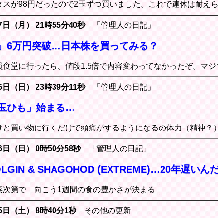
タスが98円だったので2玉ずつ買いました。これで連休は耐え
7日（月） 21時55分40秒
「管理人の日記」
」6万円突破…日本株を買ってみる？
員食堂に行ったら、値段1.5倍で内容変わってなかったぞ。マ
6日（日） 23時39分11秒
「管理人の日記」
玉ひも」始まる…
けと買い物に行くだけで頭痛がするようになるの体力（精神？
26日（日） 0時50分58秒
「管理人の日記」
VOLGIN & SHAGOHOD (EXTREME)…20年遅い
菜次第で 向こう1週間の食の豊かさが決まる
25日（土） 8時40分1秒
その他の更新