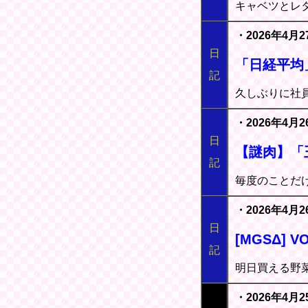
キャベツとレ
・2026年4月2
日
「日経平均
記
久しぶりに社
・2026年4月2
日
【謎肉】「
記
毎度のことだ
・2026年4月
日
[MGSΔ] 
記
明日買える野
・2026年4月