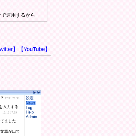
分で運用するから
witter】
【YouTube】
設定
News
Log
Help
Admin