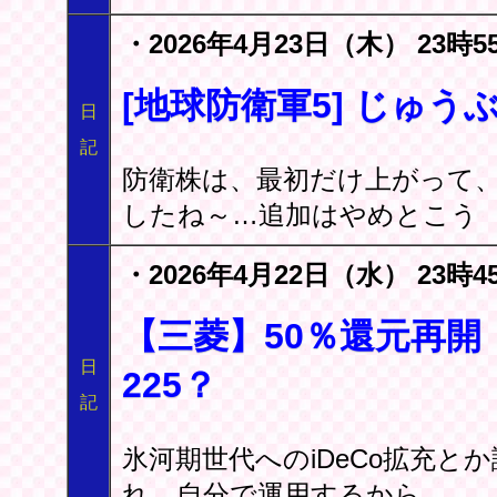
・2026年4月23日（木） 23時5
[地球防衛軍5] じゅう
日
記
防衛株は、最初だけ上がって
したね～…追加はやめとこう
・2026年4月22日（水） 23時4
【三菱】50％還元再開 
日
225？
記
氷河期世代へのiDeCo拡充
れ。自分で運用するから