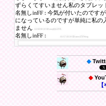
◆
Twitt
◆
Yo
【