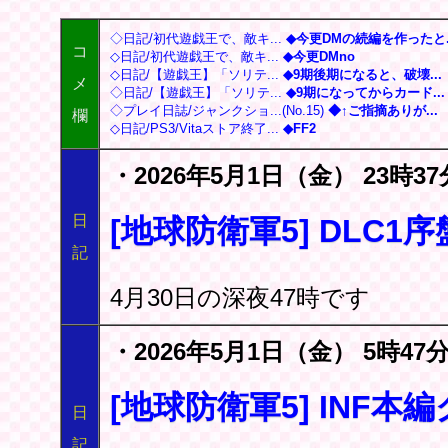
◇日記/初代遊戯王で、敵キ...
◆今更DMの続編を作ったと..
コ
◇日記/初代遊戯王で、敵キ...
◆今更DMno
◇日記/【遊戯王】「ソリテ...
◆9期後期になると、破壊...
メ
◇日記/【遊戯王】「ソリテ...
◆9期になってからカード...
◇プレイ日誌/ジャンクショ...(No.15)
◆↑ご指摘ありが...
欄
◇日記/PS3/Vitaストア終了...
◆FF2
・2026年5月1日（金） 23時37
日
[地球防衛軍5] DLC1
記
4月30日の深夜47時です
・2026年5月1日（金） 5時47分
[地球防衛軍5] INF本
日
記