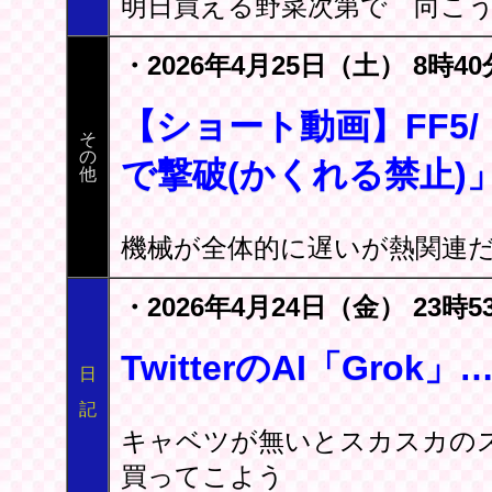
明日買える野菜次第で 向こう
・2026年4月25日（土） 8時40
【ショート動画】FF5/
そ
の
で撃破(かくれる禁止)
他
機械が全体的に遅いが熱関連
・2026年4月24日（金） 23時5
TwitterのAI「Gro
日
記
キャベツが無いとスカスカの
買ってこよう