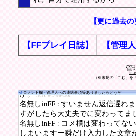
【更に過去の
【FFプレイ日誌】
【管理人
管
tsu
（※末尾の「こむ」を「
コメント欄 - 管理人への連絡事項等ありましたらどうぞ