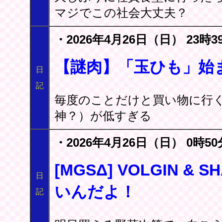
マジでこの社会大丈夫？
・2026年4月26日（日） 23時3
【謎肉】「玉ひも」始
日
記
毎度のことだけと買い物に行
神？）が低すぎる
・2026年4月26日（日） 0時50
[MGSΔ] VOLGIN & 
日
いんだよ！
記