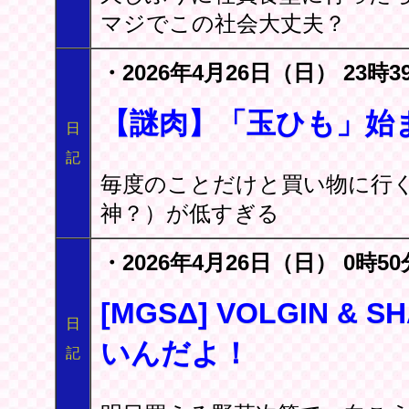
マジでこの社会大丈夫？
・2026年4月26日（日） 23時3
【謎肉】「玉ひも」始
日
記
毎度のことだけと買い物に行
神？）が低すぎる
・2026年4月26日（日） 0時50
[MGSΔ] VOLGIN & 
日
いんだよ！
記