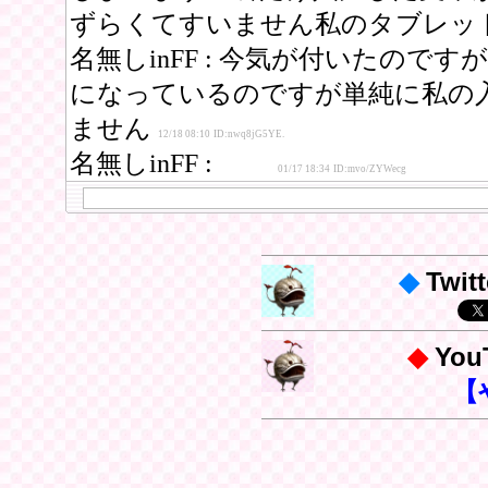
◆
Twitt
◆
Yo
【