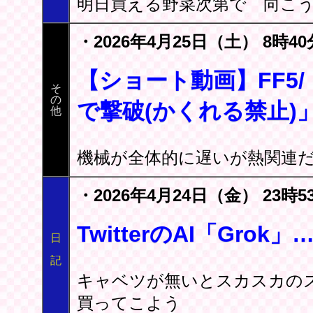
明日買える野菜次第で 向こう
・2026年4月25日（土） 8時40
【ショート動画】FF5/
そ
の
で撃破(かくれる禁止)
他
機械が全体的に遅いが熱関連
・2026年4月24日（金） 23時5
TwitterのAI「Gro
日
記
キャベツが無いとスカスカの
買ってこよう