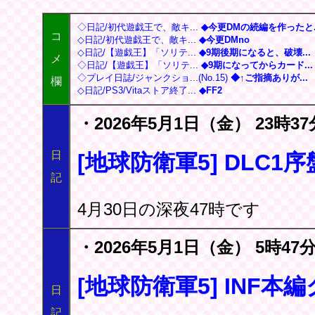
◇日記/初代遊戯王で、敵キ...
◆今更DMの続編を作ったと..
コ
◇日記/初代遊戯王で、敵キ...
◆今更DMno
◇日記/【遊戯王】「ソリテ...
◆9期後期になると、破壊...
メ
◇日記/【遊戯王】「ソリテ...
◆9期になってからカード...
◇プレイ日誌/ジャンクショ...(No.15)
◆↑ご指摘ありが...
欄
◇日記/PS3/Vitaストア終了...
◆FF2
・2026年5月1日（金） 23時37
日
[地球防衛軍5] DLC1
記
4月30日の深夜47時です
・2026年5月1日（金） 5時47分
[地球防衛軍5] INF本
日
記