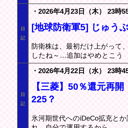
・2026年4月23日（木） 23時5
[地球防衛軍5] じゅう
日
記
防衛株は、最初だけ上がって
したね～…追加はやめとこう
・2026年4月22日（水） 23時4
【三菱】50％還元再開 
日
225？
記
氷河期世代へのiDeCo拡充
れ。自分で運用するから