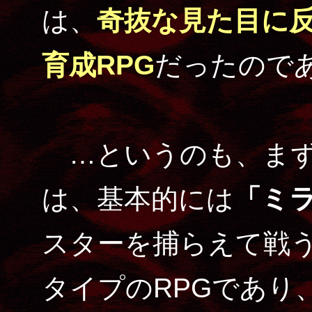
は、
奇抜な見た目に
育成RPG
だったので
…というのも、まず
は、基本的には
「ミ
スターを捕らえて戦
タイプのRPGであり