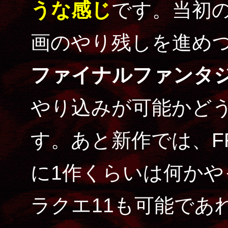
うな感じ
です。当初の
画のやり残しを進め
ファイナルファンタ
やり込みが可能かど
す。あと新作では、F
に1作くらいは何か
ラクエ11も可能であ