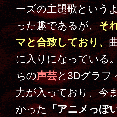
ーズの主題歌という
った趣であるが、
そ
マと合致しており、
に入りになっている
ちの
声芸
と3Dグラフ
力が入っており、今ま
かった
「アニメっぽい