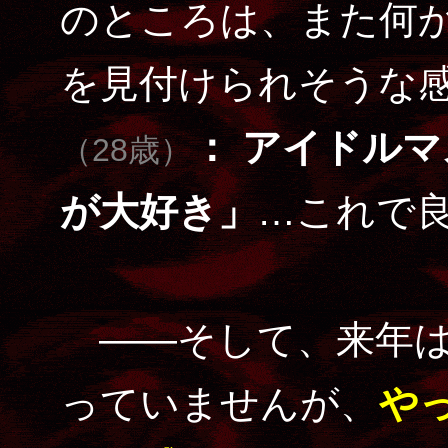
のところは、また何
を見付けられそうな
： アイドル
（28歳）
が大好き」
…これで
――そして、来年は
っていませんが、
や