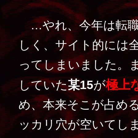
…やれ、今年は転職
しく、サイト的には
ってしまいました。
極上
していた
某15
が
め、本来そこが占め
ッカリ穴が空いてし