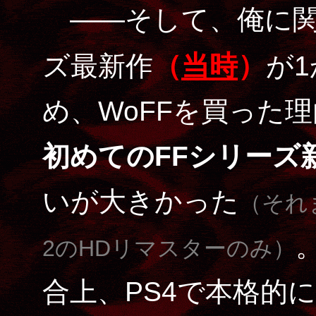
――そして、俺に関
（
当時
）
ズ最新作
が
め、WoFFを買った
初めてのFFシリーズ
いが大きかった
（それま
2のHDリマスターのみ）
合上、PS4で本格的