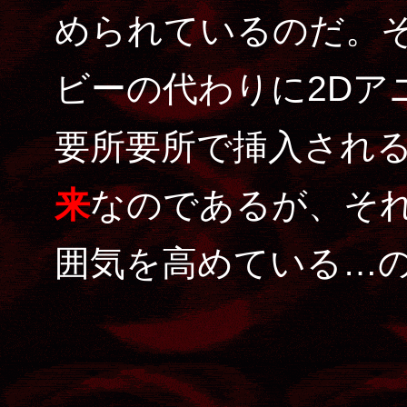
められているのだ。そ
ビーの代わりに2Dア
要所要所で挿入され
来
なのであるが、そ
囲気を高めている…