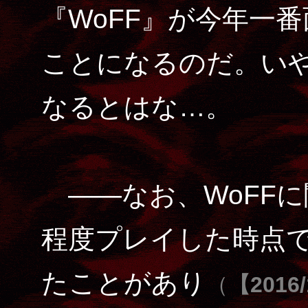
『WoFF』が今年一
ことになるのだ。い
なるとはな…。
――なお、WoFFに
程度プレイした時点で
たことがあり
（
【2016/