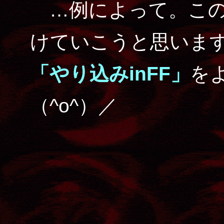
…例によって。この
けていこうと思いま
「やり込みinFF」
を
（^o^）／