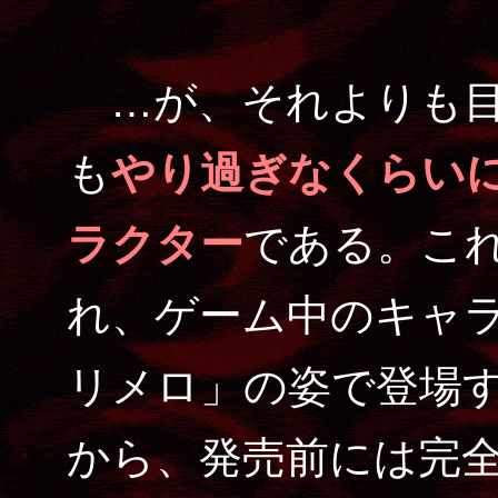
…が、それよりも目
も
やり過ぎなくらい
ラクター
である。こ
れ、ゲーム中のキャ
リメロ」の姿で登場
から、発売前には完