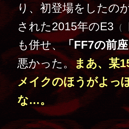
り、初登場をしたの
された2015年のE3
（
【
も併せ、
「FF7の前
悪かった。
まあ、某1
メイクのほうがよっ
な…。