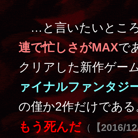
…と言いたいところ
連で忙しさがMAX
で
クリアした新作ゲー
ァイナルファンタジ
の僅か2作だけである
もう死んだ
（
【2016/12