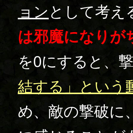
ョン
として考え
は邪魔になりが
を0にすると、
結する」という
め、敵の撃破に