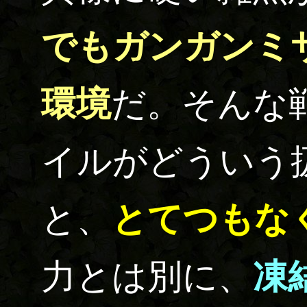
でもガンガンミ
環境
だ。そんな
イルがどういう
と、
とてつもな
力とは別に、
凍