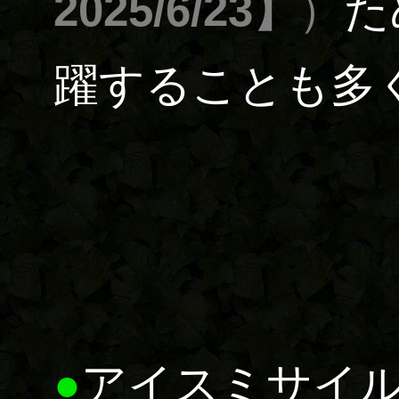
2025/6/23】
）
た
躍することも多
●
アイスミサイ