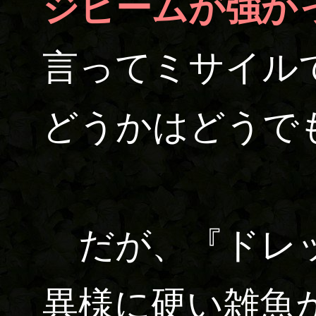
ジビームが強か
言ってミサイル
どうかはどうで
だが、『ドレッ
異様に硬い雑魚