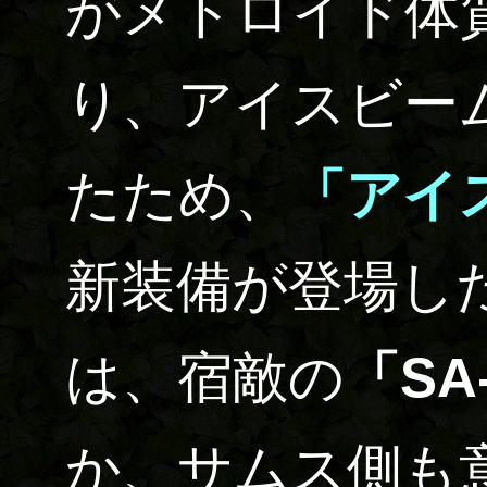
がメトロイド体
り、アイスビー
たため、
「アイ
新装備が登場し
は、宿敵の
「SA
か、サムス側も