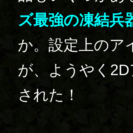
ズ最強の凍結兵
か。設定上のア
が、ようやく2
された！