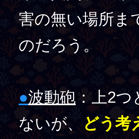
害の無い場所ま
のだろう。
●
波動砲
：上2つ
ないが、
どう考