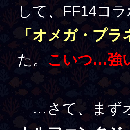
して、FF14コ
「オメガ・プラ
た。
こいつ…強
…さて、まず