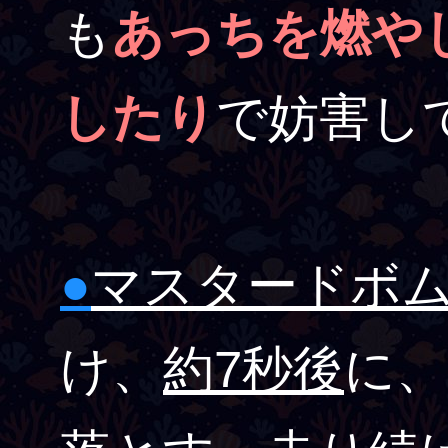
も
あっちを燃や
したり
で妨害し
●
マスタードボ
け、
約7秒後
に、