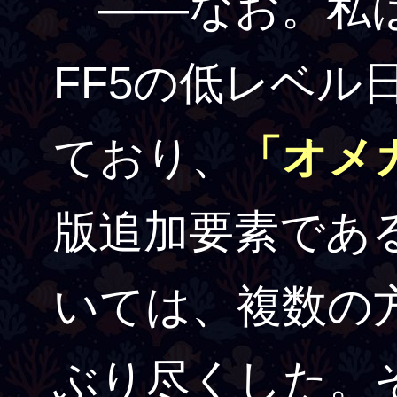
――なお。私は
FF5の低レベル
ており、
「オメ
版追加要素であ
いては、複数の
ぶり尽くした。