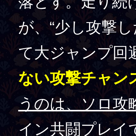
落とす。走り続
が、“少し攻撃
て大ジャンプ回
ない攻撃チャン
うのは、ソロ攻
イン共闘プレイ