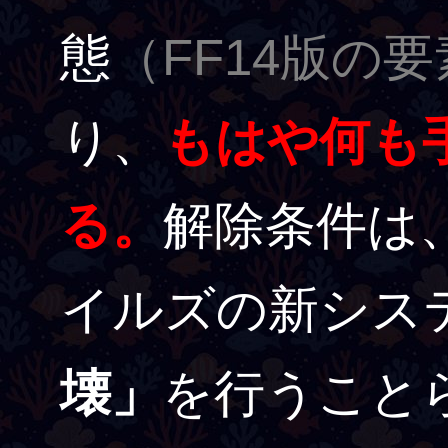
態
（FF14版の
り、
もはや何も
る。
解除条件は
イルズの新シス
壊」
を行うこと