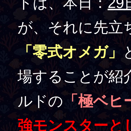
トは、本日：
29
が、それに先立
「零式オメガ」
場することが紹
ルドの
「極ベヒ
強モンスターと