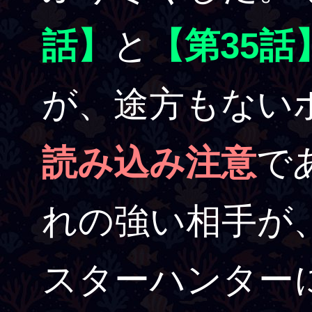
話】
と
【第35話
が、途方もない
読み込み注意
で
れの強い相手が
スターハンター