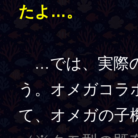
たよ…。
…では、実際の
う。オメガコラ
て、オメガの子