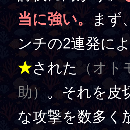
当に強い。
まず
ンチの2連発に
★
された
（オト
助）
。それを皮
な攻撃を数多く