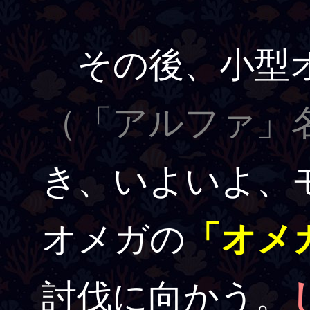
その後、小型オ
（「アルファ」
き、いよいよ、
オメガの
「オメ
討伐に向かう。