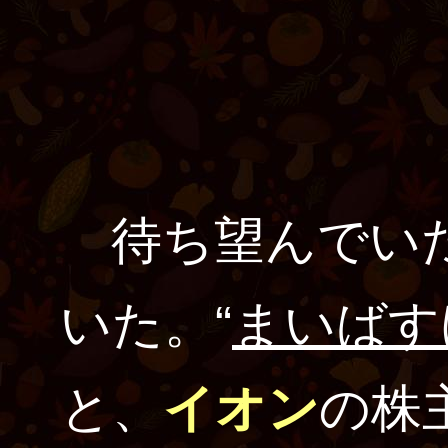
待ち望んでいた
いた。“
まいばす
と、
イオン
の株