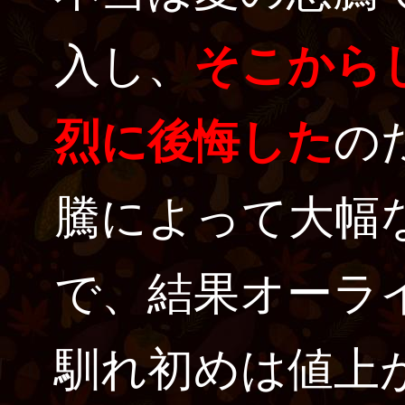
入し、
そこから
烈に後悔した
の
騰によって大幅
で、結果オーラ
馴れ初めは値上