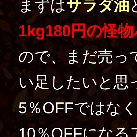
まずは
サラダ油
1kg180円の怪
ので、まだ売っ
い足したいと思
5％OFFではな
10％OFFにな