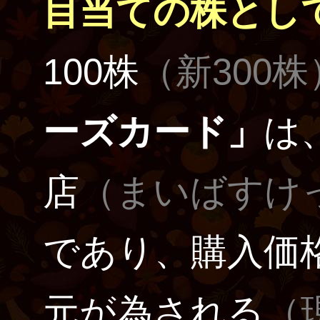
目当ての株とし
100株
（新300株
ーズカード」
は
店
（まいばすけ
であり、購入価格
元が為される
（