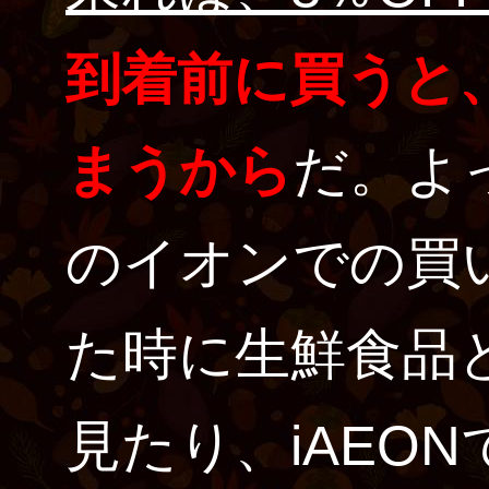
到着前に買うと
まうから
だ。よ
のイオンでの買
た時に生鮮食品
見たり、iAEO