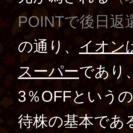
POINTで後日返
の通り、
イオン
スーパー
であり
3％OFFという
待株の基本であ