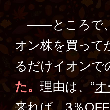
――ところで、
オン株を買って
るだけイオンで
た。
理由は、“
オ
来れば、3％OF