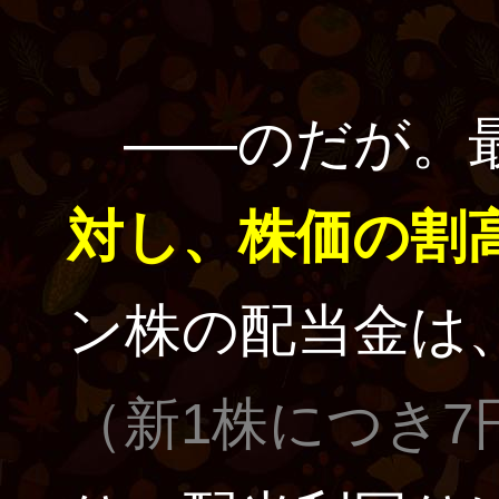
――のだが。
対し、株価の割
ン株の配当金は
（新1株につき7