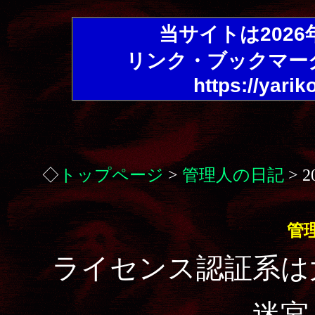
当サイトは202
リンク・ブックマー
https://yarik
◇
トップページ
>
管理人の日記
> 
管
ライセンス認証系は
迷宮