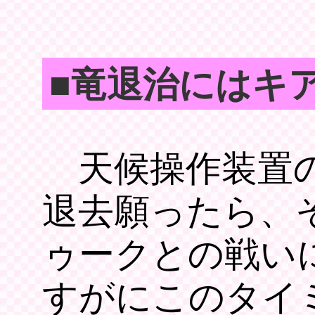
■竜退治にはキ
天候操作装置の
退去願ったら、
ゥークとの戦い
すがにこのタイ