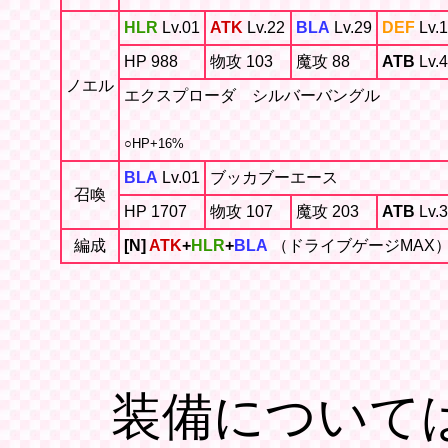
HLR
Lv.01
ATK
Lv.22
BLA
Lv.29
DEF
Lv.
HP 988
物攻 103
魔攻 88
ATB
Lv.4
ノエル
エクスプローダ シルバーバングル
○HP+16%
BLA
Lv.01
ブッカブーエース
召喚
HP 1707
物攻 107
魔攻 203
ATB
Lv.3
編成
[N]
ATK
+
HLR
+
BLA
（ドライブゲージMAX
装備については