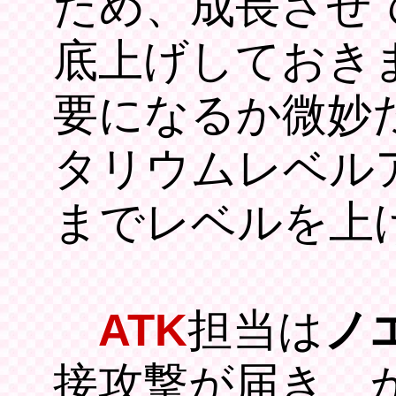
ため、成長させて
底上げしておき
要になるか微妙
タリウムレベルア
までレベルを上
ATK
担当は
ノ
接攻撃が届き、