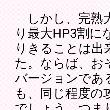
しかし、完熟大
り最大HP3割に
りきることは出
た。ならば、お
バージョンであ
も、同じ程度の
でしょう。つま