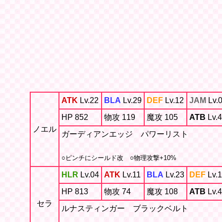
ATK
Lv.22
BLA
Lv.29
DEF
Lv.12
JAM
Lv.
HP 852
物攻 119
魔攻 105
ATB
Lv.4
ノエル
ガーディアンエッジ パワーリスト
○ピンチにシールド改 ○物理攻撃+10%
HLR
Lv.04
ATK
Lv.11
BLA
Lv.23
DEF
Lv.
HP 813
物攻 74
魔攻 108
ATB
Lv.4
セラ
ルナスティンガー ブラックベルト