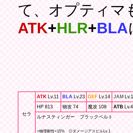
て、オプティマ
ATK
+
HLR
+
BLA
ATK
Lv.11
BLA
Lv.23
DEF
Lv.14
JAM
Lv.
HP 813
物攻 74
魔攻 108
ATB
Lv.4
セラ
ルナスティンガー ブラックベルト
○物理耐性+15% ◎ダメージアスピルLv.1