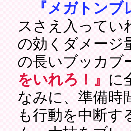
『メガトンブ
スさえ入ってい
の効くダメージ
の長いブッカブ
をいれろ！』
に
なみに、準備時
も行動を中断す