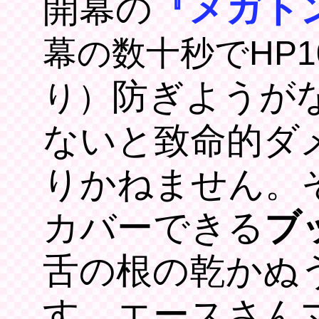
開幕の
『メガト
幕の数十秒でHP
防ぎようが
り）
ないと致命的ダ
りかねません。
カバーできる
ブ
舌の根の乾かぬ
す。エースさん