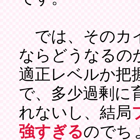
では、そのカイ
ならどうなるの
適正レベルか把
で、多少過剰に
れないし、結局
強すぎる
のでち