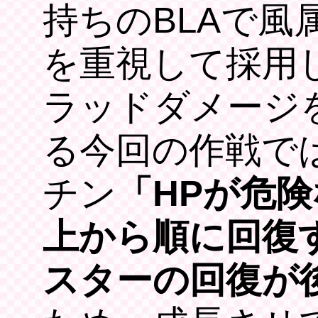
持ちのBLAで風
を重視して採用
ラッドダメージ
る今回の作戦では
チン
「HPが危
上から順に回復
スターの回復が