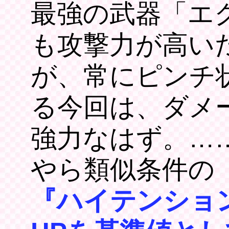
最強の武器「エ
も攻撃力が高い
が、常にピンチ
る今回は、ダメ
強力なはず。…
やら類似条件の
『ハイテンショ