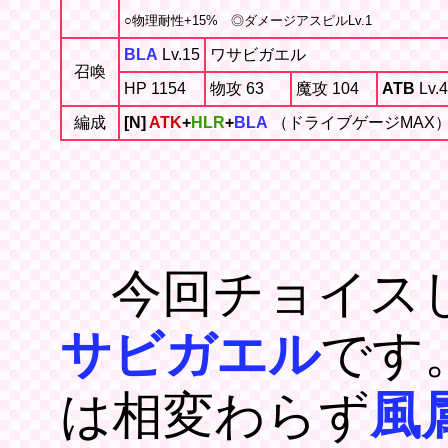
○物理耐性+15% ◎ダメージアスピルLv.1
BLA
Lv.15
ワサビガエル
召喚
HP 1154
物攻 63
魔攻 104
ATB
Lv.4
編成
[N]
ATK
+
HLR
+
BLA
（ドライブゲージMAX
今回チョイスし
サビガエル
です
は相変わらず
風