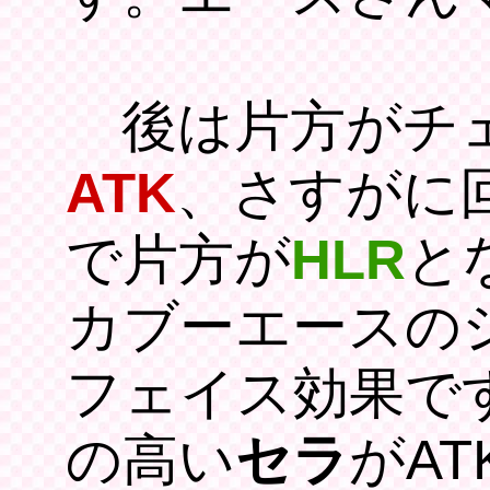
後は片方がチェ
ATK
、さすがに
で片方が
HLR
と
カブーエースの
フェイス効果で
の高い
セラ
がA