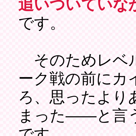
追いついていな
です。
そのためレベル
ーク戦の前にカ
ろ、思ったより
まった――と言
です。