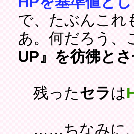
HPを基準値と
で、たぶんこれ
あ。何だろう、
UP』を彷彿と
残った
セラ
は
……ちなみに、