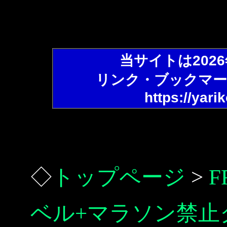
当サイトは202
リンク・ブックマー
https://yari
◇
トップページ
>
ベル+マラソン禁止