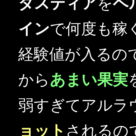
ダスティア
を
ヘ
イン
で何度も稼
経験値が入るの
から
あまい果実
弱すぎてアルラ
ョット
されるの