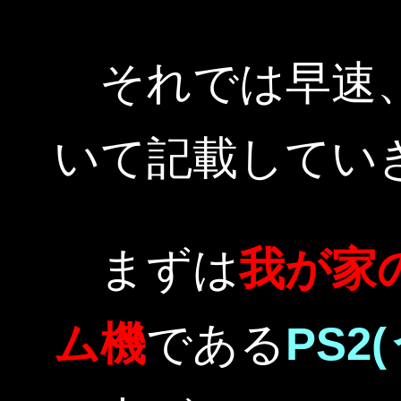
それでは早速、
いて記載してい
まずは
我が家
ム機
である
PS2