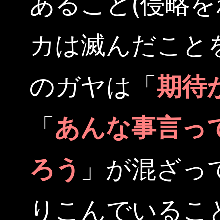
あること(侵略
カは滅んだこと
のガヤは「
期待
「
あんな事言っ
ろう
」が混ざっ
りこんでいるこ