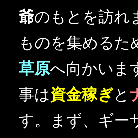
爺
のもとを訪れ
ものを集めるた
草原
へ向かいま
事は
資金稼ぎ
と
す。まず、ギー