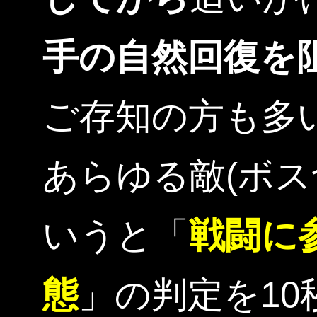
手の自然回復を
ご存知の方も多
あらゆる敵(ボス
いうと「
戦闘に
態
」の判定を10