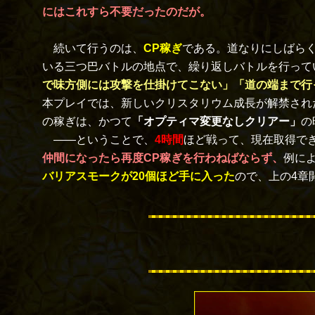
にはこれすら不要だったのだが。
続いて行うのは、
CP稼ぎ
である。道なりにしばら
いる三つ巴バトルの地点で、繰り返しバトルを行って
で味方側には攻撃を仕掛けてこない」「道の端まで行
本プレイでは、新しいクリスタリウム成長が解禁され
の稼ぎは、かつて
「オプティマ変更なしクリアー」
の
――ということで、
4時間
ほど戦って、現在取得で
仲間になったら再度CP稼ぎを行わねばならず、
例に
バリアスモークが20個ほど手に入った
ので、上の4章