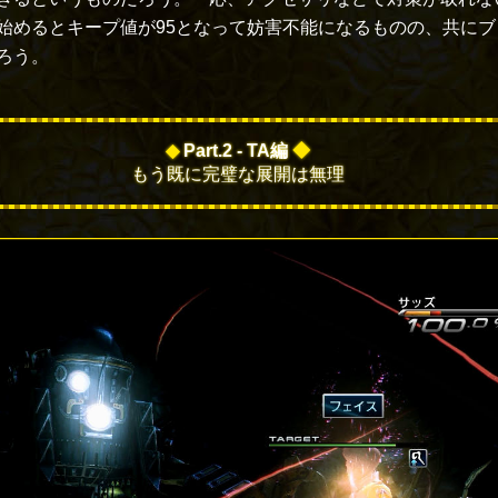
始めるとキープ値が95となって妨害不能になるものの、共に
ろう。
◆
Part.2 - TA編
◆
もう既に完璧な展開は無理