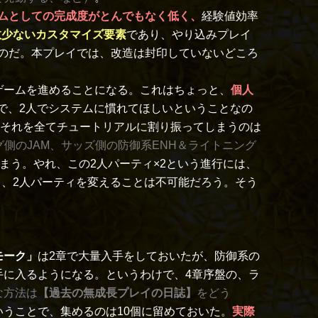
ムとしての完成度がとんでもなく低く、
経験値効率
数少ないカスタマイズ要素
であり、やり込みプレイ
のだ。本プレイでは、改造は封印していないどころ
ゲームを進めることになる。これはちょっと、
個人
ので、2人でシステムに慣れてほしいということなの
それを全てチュートリアルに割り振ってしまうのは
グ側のJAM、サッズ側の防御系ENH＆ライトニング
まう。やれ、この2人パーティ×2という進行には、
り、2人パーティを変えることは不可能だろう。そう
モーク」
は2章で大量入手をしておいたが、防御系の
手に入るようになる。というわけで、4章序盤の、ラ
な方法は
【過去の無成長プレイの日誌】
をどう
うことで、集めるのは10個に留めておいた。
実際