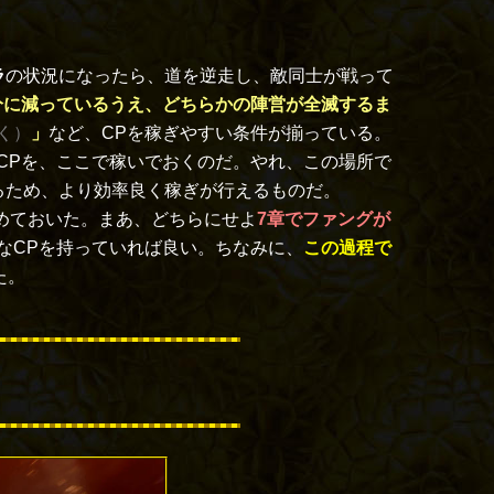
ラ
の状況になったら、道を逆走し、敵同士が戦って
分に減っているうえ、どちらかの陣営が全滅するま
く）
」
など、CPを稼ぎやすい条件が揃っている。
CPを、ここで稼いでおくのだ。やれ、この場所で
るため、より効率良く稼ぎが行えるものだ。
めておいた。まあ、どちらにせよ
7章でファングが
なCPを持っていれば良い。ちなみに、
この過程で
た。