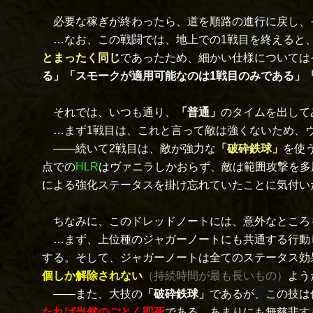
必要な稼ぎが終わったら、道を順路の進行に戻し、
…なお、この戦闘では、地上での1戦目を終えると、
とまったく同じ
であったため、細かい仕様については
る」「スモークが適用可能なのは1戦目のみである」
それでは、いつも通り、
「普通」
のタイムを出して
…まず1戦目は、これと言って敵は強くないため、
――続いて2戦目は、敵が強力な
「破砕鉄球」
を使
点での
HLR
はヴァニラしかおらず、敵は範囲攻撃を多
による強化ステータスを掛け忘れていたことに気付い
ちなみに、このドレッドノートには、意外なところ
…まず、上位種のジャガーノートにも共通する行動
する。そして、ジャガーノートは全てのステータス効
個しか解除されない
（持続時間が最も長いもの）
よう
――また、大技の
「破砕鉄球」
であるが、この技は
たれば当然のごとく即死
である。あまりにも無慈悲す