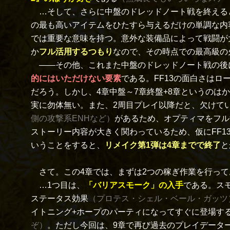
…そして、さらに中盤のドレッドノート戦を終える
の最も高いアイテムをひたすら与えるだけの単調な内
では重要な意味を持つ。意外な装備品によって戦闘が
か
フル活用するつもり
なので、その時点での最高級の
――その他、これまた中盤のドレッドノート戦の後に
的にはいただけない要素
である。FF13の面白さは
だろう。しかし、4章中盤～7章終盤+8章というのは
実に勿体無い。また、2周目プレイ以降だと、欠けて
側の攻撃系ENHなど）
があるため、オプティマをフル
ストーリー内容が大きく関わっているため、仮にFF
いうことをすると、
リメイク第1弾は4章までで終了
と
さて。この4章では、まずは2つの稼ぎ作業を行って
…1つ目は、
「バリアスモーク」の入手
である。ス
ステータス効果
（プロテス・シェル・ベール・ガッツ
イトニング+ホープのパーティになってすぐに登場す
ぞ）
。ただし今回は、9章で再び過去のプレイデータ