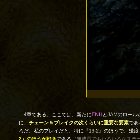
4章である。ここでは、新たに
ENH
と
JAM
のロール
に、
チェーン＆ブレイクの次くらいに重要な要素
であ
ろだ。私のプレイだと、特に『13-2』のほうで、幾
2』のほうが好き
である
（無成長でもいろいろなステ