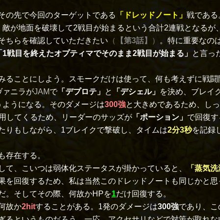
その先で今回のターゲットである
「ドレッドノート」
戦である
敵が地面を破壊して2戦目が始まるという合計2連戦となるが
そちらを確認していただきたい
（
【第3話】
）
。特に重要なの
「1戦目を終えたオプティマでそのまま2戦目が始まる」
と言っ
みることにしよう。スモークだけは使って、何も考えずに戦闘
ヴァニラが
JAM
で
「デプロテ」
と
「デシェル」
を決め、ブレイ
うようになる。そのダメージは
300強
と大きめであるため、しっ
用してくるため、リーダーのサッズが
「ポーション」
で回復す
たりもしながら、1ブレイクで撃破し、タイムは
2分3秒
を記録
も存在する。
して、こいつは弱体化ステータスが掛かっていると、
「蒸気洗
果を回復するため、私は当然このドレッドノートも同じかと思
だ。そしてその際、何故かHPを
1
だけ回復する。
何故か
2hit
することがある。1発のダメージは
300強
であり、こ
ぎるというものだろう。一応、アクセサリなどで対策が取れな