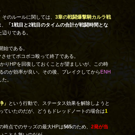
。
、そのルールに関しては、
3章の戦闘爆撃騎カルラ戦
は、
「1戦目と2戦目のタイムの合計が戦闘時間とな
た辺りである。
開始である。
クさせてボコボコ殴って終了である。
かりHPを回復しておくことが望ましいが、この時
るのが効率が良い。その後、ブレイクしてから
ENH
した。
浄」
という行動で、ステータス効果を解除しようと
っていたのだが、どうもドレッドノートの場合は
1
の時点でのサッズの最大HPは
565
のため、
2発が当
いことも無いのだが…。