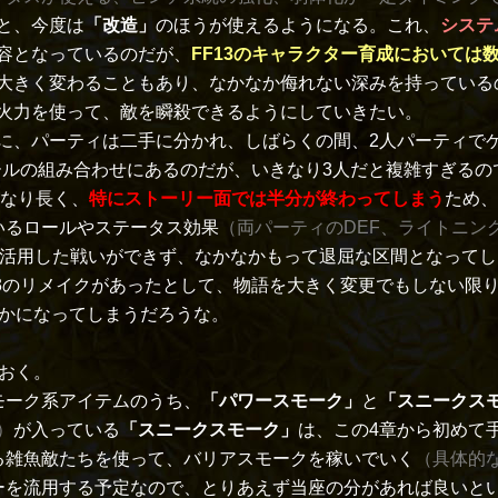
と、今度は
「改造」
のほうが使えるようになる。これ、
システ
容となっているのだが、
FF13のキャラクター育成においては
大きく変わることもあり、なかなか侮れない深みを持っている
火力を使って、敵を瞬殺できるようにしていきたい。
、パーティは二手に分かれ、しばらくの間、2人パーティで
ロールの組み合わせにあるのだが、いきなり3人だと複雑すぎる
かなり長く、
特にストーリー面では半分が終わってしまう
ため、
いるロールやステータス効果
（両パーティのDEF、ライトニン
活用した戦いができず、なかなかもって退屈な区間となってし
13のリメイクがあったとして、物語を大きく変更でもしない限
かになってしまうだろうな。
おく。
モーク系アイテムのうち、
「パワースモーク」
と
「スニークス
）
が入っている
「スニークスモーク」
は、この4章から初めて
る雑魚敵たちを使って、バリアスモークを稼いでいく
（具体的
ーを流用する予定なので、とりあえず当座の分があれば良いとい