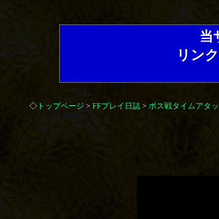
当
リンク
◇
トップページ
>
FFプレイ日誌
>
ボス戦タイムアタッ