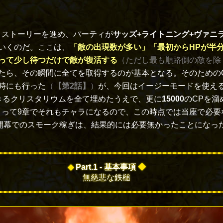
くストーリーを進め、パーティが
サッズ+ライトニング+ヴァニ
いくのだ。ここは、
「敵の出現数が多い」「最初からHPが半
って少し待つだけで敵が復活する
（ただし最も順路側の敵を除
たら、その瞬間に全てを取得するのが基本となる。そのための
時にも行った
（
【第2話】
）
が、今回はイージーモードを使え
きるクリスタリウムを全て埋めたうえで、更に
15000
のCPを溜
よって9章でそれもチャラになるので、この時点では当座で必要
開幕でのスモーク稼ぎは、結果的には必要無かったことになっ
◆
Part.1 - 基本事項
◆
無慈悲な鉄槌