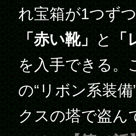
れ宝箱が1つず
「赤い靴」
と
「
を入手できる。
の“リボン系装備
クスの塔で盗ん