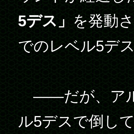
5デス」
を発動さ
でのレベル5デ
――だが、アル
ル5デスで倒し