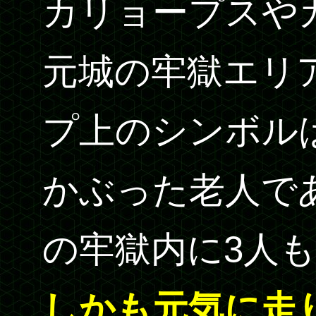
カリョープスや
元城の牢獄エリ
プ上のシンボル
かぶった老人で
の牢獄内に3人
しかも元気に走