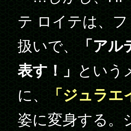
テ ロイテは、
扱いで、
「アル
表す！」
という
に、
「ジュラエ
姿に変身する。