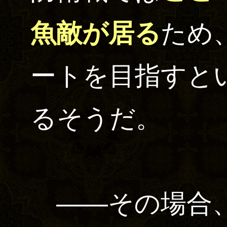
魚敵が居る
ため
ートを目指すと
るそうだ。
――その場合、