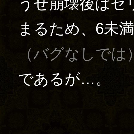
うせ崩壊後はセリ
まるため、6未
（バグなしでは
であるが…。