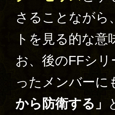
さることながら
トを見る的な意
お、後のFFシ
ったメンバーに
から防衛する」