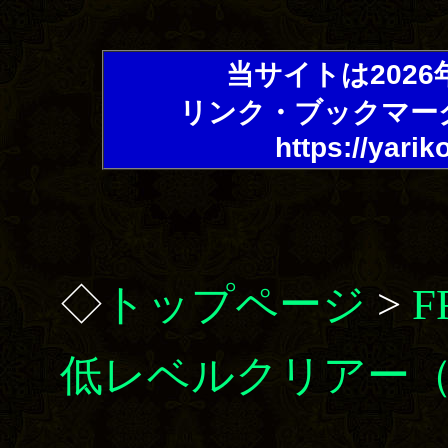
当サイトは202
リンク・ブックマー
https://yarik
◇
トップページ
>
低レベルクリアー（