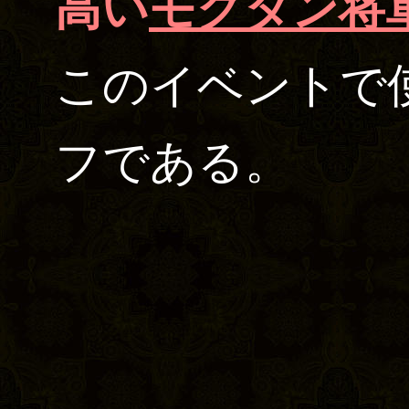
高い
モグタン将
このイベントで
フである。