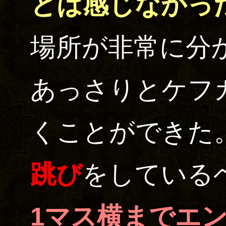
とは感じなかっ
場所が非常に分
あっさりとケフ
くことができた
跳び
をしている
1マス横までエ