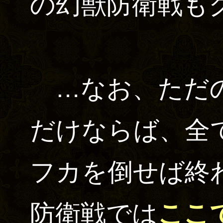
の幻獣防衛戦も
…なお、ただの
だけならば、全
フカを倒せば終
防衛戦では
ここ