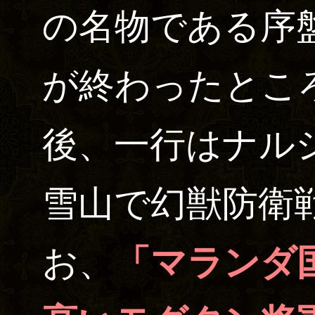
の名物である序
が終わったとこ
後、一行はナル
雪山で幻獣防衛
お、
「マランダ