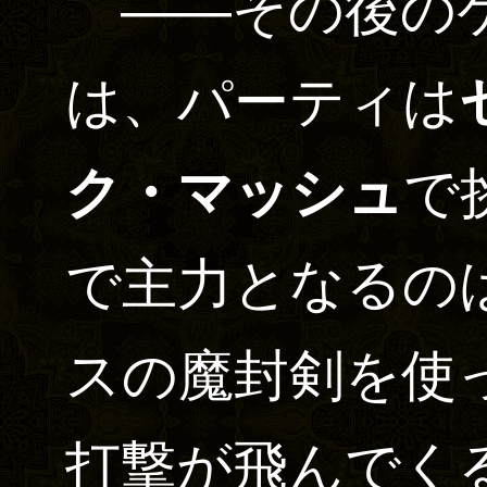
――その後のケ
は、パーティは
ク・マッシュ
で
で主力となるの
スの魔封剣を使
打撃が飛んでく