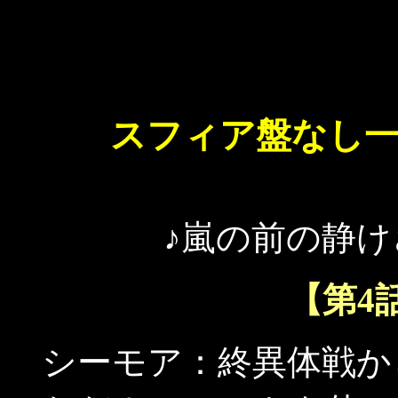
スフィア盤なし
♪嵐の前の静け
【第4
シーモア：終異体戦か