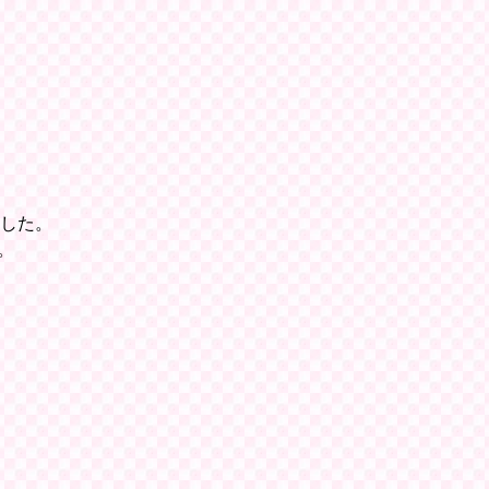
ました。
。