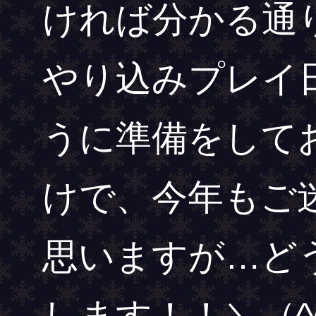
ければ分かる通
やり込みプレイ
うに準備をして
けで、今年もご
思いますが…ど
します！！＼（^