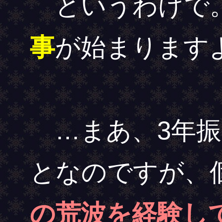
というわけで
事
が始まります
…まあ、3年振
となのですが、
の荒波を経験し