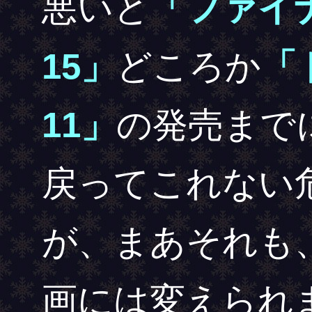
悪いと
「ファイ
15」
どころか
「
11」
の発売まで
戻ってこれない
が、まあそれも、
画には変えられ