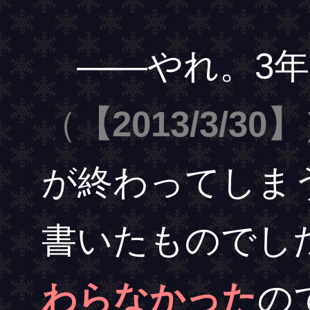
――やれ。3年
（
【2013/3/30】
が終わってしま
書いたものでし
わらなかった
の