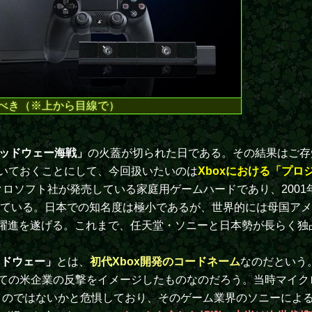
べき（※上から目線で）
ッドウェー海戦」
の火蓋が切られた日である。その結果はご存
いておくことにして、今回扱いたいのは
Xboxにおける「プ
クロソフト社が発売している家庭用ゲームハードであり、2001
している。日本での知名度は極小であるが、世界的には母国ア
にまで躍進を遂げる。これまで、任天堂・ソニーと日本勢が長らく
ッドウェー」
とは、
初代Xbox開発のコードネーム
なのだという
ての米企業の反撃をイメージしたものなのだろう。当時マイク
うのではないかと危惧しており、そのゲーム業界のソニーによ