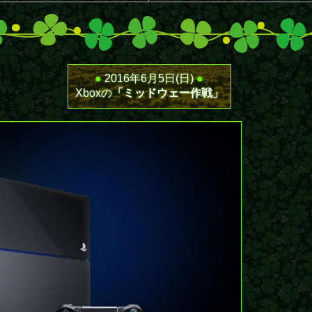
●
2016年6月5日(日)
●
Xboxの
「ミッドウェー作戦」