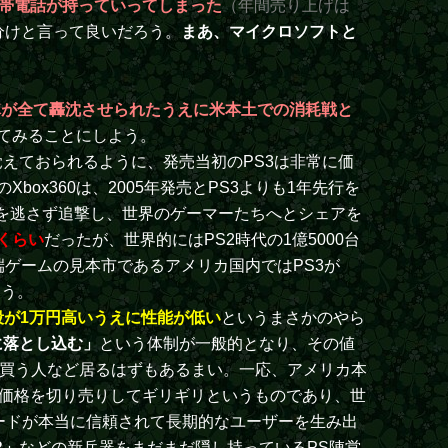
帯電話が持っていってしまった
（年間売り上げは
分けと言って良いだろう。
まあ、マイクロソフトと
隊が全て轟沈させられたうえに米本土での消耗戦と
てみることにしよう。
えておられるように、発売当初のPS3は非常に価
x360は、2005年発売とPS3よりも1年先行を
難航を逃さず追撃し、世界のゲーマーたちへとシェアを
くらい
だったが、世界的にはPS2時代の1億5000台
ゲームの見本市であるアメリカ国内ではPS3が
よう。
り値段が1万円高いうえに性能が低い
というまさかのやら
に落とし込む」
という体制が一般的となり、その値
eを買う人など居るはずもあるまい。一応、アメリカ本
体価格を切り売りしてギリギリというものであり、世
ードが本当に信頼されて長期的なユーザーを生み出
VR」
などの新兵器をまだまだ隠し持っているPS陣営