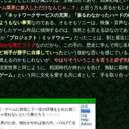
にしようとした奴が滅ぶのは、至極当然であり、因果応報とい
ーム業界に参入しただけなんじゃ…？」
と思う方も居るかもし
」「ネットワークサービスの充実」「振るわなかったハードの
ようもない事実
なのである。そもそもソニーは、映像・音声な
かしたゲーム作品に傾倒するのは、当然とも言える話なのであ
ムが
「プロジェクト：ミッドウェー」
だったことは、割と最近
らかな死亡フラグ
なのだから。この手の、歴史に学んで同じ名
ど相手が勝手に自爆していった
という微妙な思いを感じている
燃えるのかもしれないが、
やはりそういうことを言うと必ず失
現実世界と同じように、戦国時代が終わりを告げ、無駄に覇権
ゲーム」
という同じ文化を愛する共に者として、手を取り合っ
設定
News
Log
Help
Admin