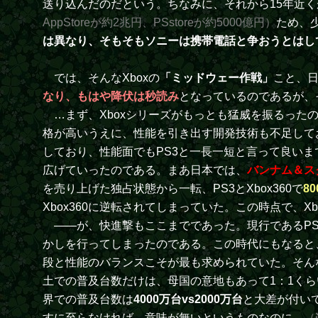
送り込んだのだという。ちなみに、それから15年近
AppStoreが約2兆円、PSstoreが約5000億円）
ため、
は異なり、そもそもソニーは携帯電話と争おうとはし
では、そんなXboxの
「ミッドウェー作戦」
こと、
なり、もはや降伏は秒読み
となっているのであるが、
…まず、Xboxシリーズがもっとも猛威を振るった
格が高いうえに、性能を引き出す開発技術も不足しており
しており、性能面でもPS3と一長一短と言って良いま
広げていったのである。まあ日本では、
バンナム＆ス
を売り上げた独占状態から一転、PS3とXbox360で
8
Xbox360に逆転されてしまっていた。この時点で、Xb
――が、快進撃もここまでであった。現行であるPS4v
かしを行ってしまったのである。この時代にもなると
段と性能のバランスこそが最も求められていた。そん
土での普及台数だけは、母国の意地もあって1：1く
界での普及台数は
4000万台vs2000万台
と大差が付い
すに至らなければ、意味が無いというものなのに…
（