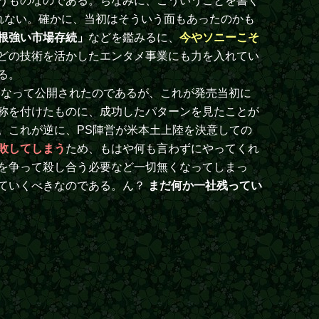
うものなのである。ちなみに、こういうことを書く
れない。確かに、当初はそういう面もあったのかも
根強い市場存続」
などを鑑みるに、
今やソニーこそ
どの技術を活かしたエンタメ事業にも力を入れてい
る。
になって公開されたのであるが、これが発売当初に
称を付けたものに、成功したパターンを見たことが
。これが逆に、PS陣営が米本土上陸を決意しての
敗してしまう
ため、もはや何も言わずにやってくれ
を争って殺し合う必要など一切無くなってしまっ
ていくべきなのである。ん？
まだ何か一社残ってい