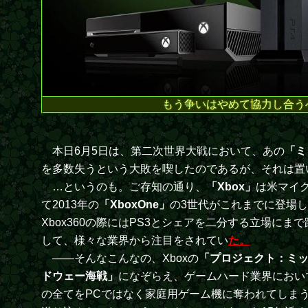
もう争いはやめて協力し合う
本日6月5日は、第二次世界大戦において、あの
「ミ
を多数失うという大敗を喫したのであるが、それは置
…というのも。ご存知の通り、
「Xbox」
は米マイ
て2013年の
「XboxOne」
の3世代がこれまでに登場
Xbox360の際にはPS3とシェアを二分する立場
して、様々な業界から注目をされてい
た。
――そんなこんなの、Xboxの
「プロジェクト：ミ
ドウェー海戦」
になぞらえ、ゲームハード業界におい
の全てをPCではなく家庭用ゲーム機に奪われてしま