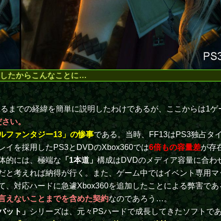
したからこんなことに…
至るまでの経緯を簡単に説明したわけであるが、ここからは1ゲ
ださい。
ルファンタジー13」の惨事
である。当時、FF13はPS3独占タ
を採用したPS3とDVDのXbox360では
6倍もの容量差
が存
体的には、極端な
「1本道」
構成はDVDのメディア容量に合わ
だと考えれば納得が行く。また、ゲーム中ではイベント専用マ
、対応ハードに急遽Xbox360を追加したことによる弊害で
言えないことまでを含めた契約
なのであろう…。
バット」
シリーズは、元々PSハードで成長してきたソフトで