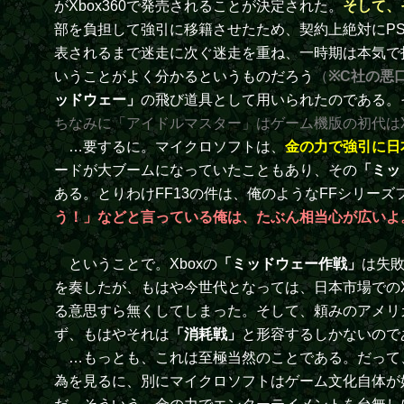
がXbox360で発売されることが決定された。
そして、
部を負担して強引に移籍させたため、契約上絶対にP
表されるまで迷走に次ぐ迷走を重ね、一時期は本気で
いうことがよく分かるというものだろう
（
※C社の悪
ッドウェー」
の飛び道具として用いられたのである。
ちなみに「アイドルマスター」はゲーム機版の初代はX
…要するに。マイクロソフトは、
金の力で強引に日
ードが大ブームになっていたこともあり、その
「ミッ
ある。とりわけFF13の件は、俺のようなFFシリー
う！」などと言っている俺は、たぶん相当心が広いよ
ということで。Xboxの
「ミッドウェー作戦」
は失敗
を奏したが、もはや今世代となっては、日本市場でのXb
る意思すら無くしてしまった。そして、頼みのアメリ
ず、もはやそれは
「消耗戦」
と形容するしかないので
…もっとも、これは至極当然のことである。だって
為を見るに、別にマイクロソフトはゲーム文化自体が