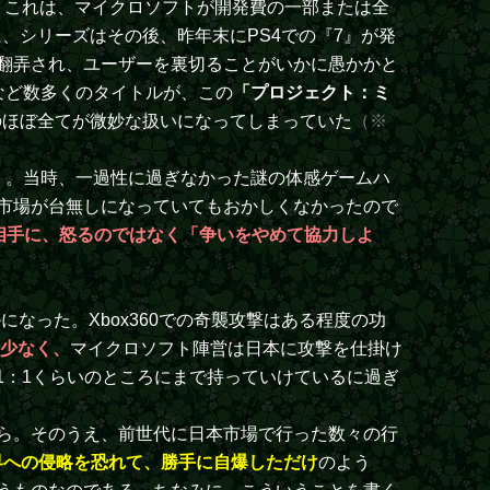
。
これは、マイクロソフトが開発費の一部または全
、シリーズはその後、昨年末にPS4での『7』が発
翻弄され、ユーザーを裏切ることがいかに愚かかと
など数多くのタイトルが、この
「プロジェクト：ミ
のほぼ全てが微妙な扱いになってしまっていた
（※
）
。当時、一過性に過ぎなかった謎の体感ゲームハ
市場が台無しになっていてもおかしくなかったので
相手に、怒るのではなく「争いをやめて協力しよ
なった。Xbox360での奇襲攻撃はある程度の功
も少なく、
マイクロソフト陣営は日本に攻撃を仕掛け
1：1くらいのところにまで持っていけているに過ぎ
ら。そのうえ、前世代に日本市場で行った数々の行
界への侵略を恐れて、勝手に自爆しただけ
のよう