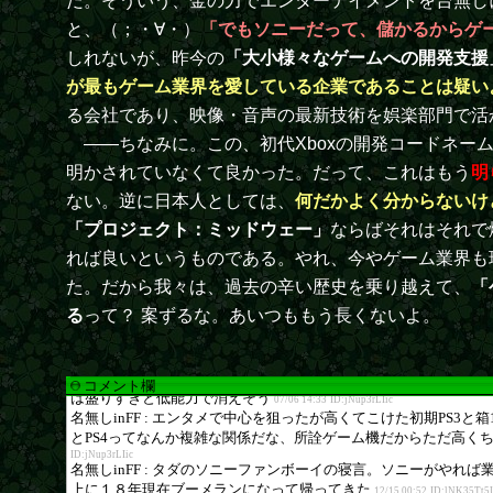
だ。そういう、金の力でエンターテイメントを台無し
と、（；・∀・）
「でもソニーだって、儲かるからゲ
しれないが、昨今の
「大小様々なゲームへの開発支援
が最もゲーム業界を愛している企業であることは疑い
る会社であり、映像・音声の最新技術を娯楽部門で活
――ちなみに。この、初代Xboxの開発コードネー
明かされていなくて良かった。だって、これはもう
明
ない。逆に日本人としては、
何だかよく分からないけ
「プロジェクト：ミッドウェー」
ならばそれはそれで
れば良いというものである。やれ、今やゲーム業界も
た。だから我々は、過去の辛い歴史を乗り越えて、
「
る
って？ 案ずるな。あいつももう長くないよ。
コメント欄