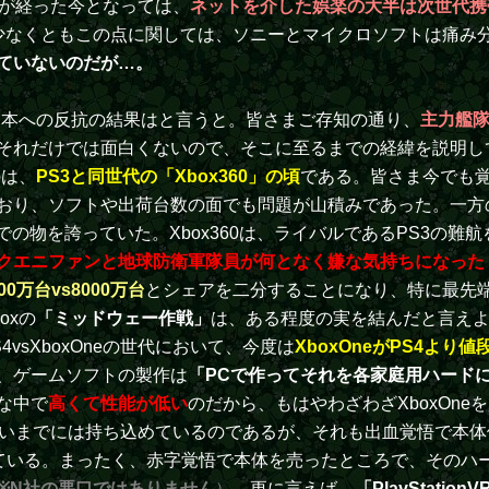
くが経った今となっては、
ネットを介した娯楽の大半は次世代携
少なくともこの点に関しては、ソニーとマイクロソフトは痛み
ていないのだが…。
日本への反抗の結果はと言うと。皆さまご存知の通り、
主力艦
それだけでは面白くないので、そこに至るまでの経緯を説明し
のは、
PS3と同世代の「Xbox360」の頃
である。皆さま今でも覚
、ソフトや出荷台数の面でも問題が山積みであった。一方のXbo
での物を誇っていた。Xbox360は、ライバルであるPS3の
クエニファンと地球防衛軍隊員が何となく嫌な気持ちになった
000万台vs8000万台
とシェアを二分することになり、特に最先端
oxの
「ミッドウェー作戦」
は、ある程度の実を結んだと言え
sXboxOneの世代において、今度は
XboxOneがPS4よ
、ゲームソフトの製作は
「PCで作ってそれを各家庭用ハード
な中で
高くて性能が低い
のだから、もはやわざわざXboxOn
らいまでには持ち込めているのであるが、それも出血覚悟で本
ている。まったく、赤字覚悟で本体を売ったところで、そのハ
※N社の悪口ではありません
）
。更に言えば、
「PlayStation