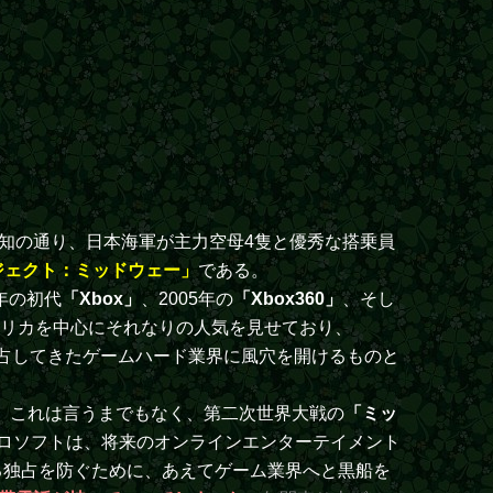
知の通り、日本海軍が主力空母4隻と優秀な搭乗員
ロジェクト：ミッドウェー」
である。
年の初代
「Xbox」
、2005年の
「Xbox360」
、そし
メリカを中心にそれなりの人気を見せており、
独占してきたゲームハード業界に風穴を開けるものと
。これは言うまでもなく、第二次世界大戦の
「ミッ
ロソフトは、将来のオンラインエンターテイメント
る独占を防ぐために、あえてゲーム業界へと黒船を