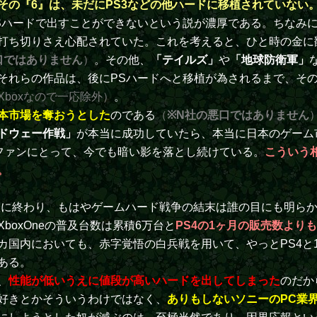
その『6』は、未だにPS3などの他ハードに移植されていない
Sハードで出すことができないという説が濃厚である。ちなみに
打ち切りさえ心配されていた。これを考えると、ひと時の金に
口ではありません
）
。その他、
「テイルズ」
や
「地球防衛軍」
それらの作品は、後にPSハードへと移植が為されるまで、そ
boxなので一応除外）
。
本市場を奪おうとした
のである
（
※N社の悪口ではありません
ドウェー作戦」
が本当に成功していたら、本当に日本のゲーム
ズファンにとって、今でも暗い影を落とし続けている。
こういう
。
に終わり、もはやゲームハード戦争の結末は誰の目にも明らかに
oxOneの普及台数は累積6万台と
PS4の1ヶ月の販売数より
カ国内においても、赤字覚悟の白兵戦を用いて、やっとPS4と
ある。
、
性能が低いうえに値段が高いハードを出してしまった
のだか
好きとかそういうわけではなく、
ありもしないソニーのPC業