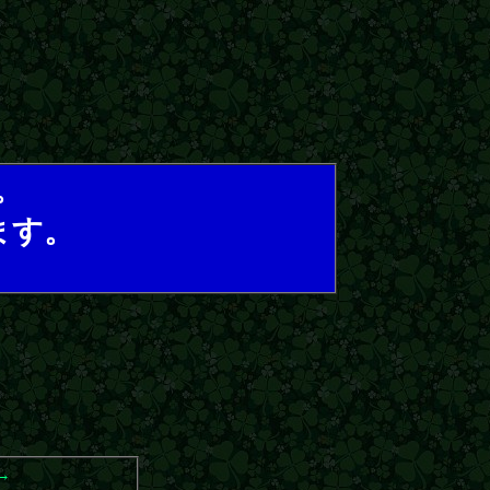
。
ます。
→