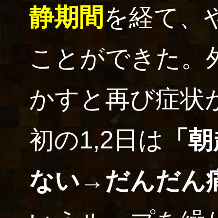
静期間
を経て、
ことができた。
かすと再び症状
初の1,2日は
「朝
ない→だんだん