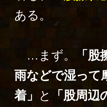
ある。
…まず。
「股
雨などで湿って
着」
と
「股周辺