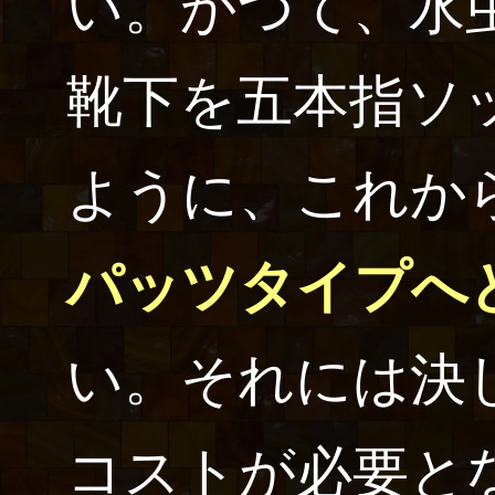
い。かつて、水
靴下を五本指ソ
ように、これか
パッツタイプへ
い。それには決
コストが必要と