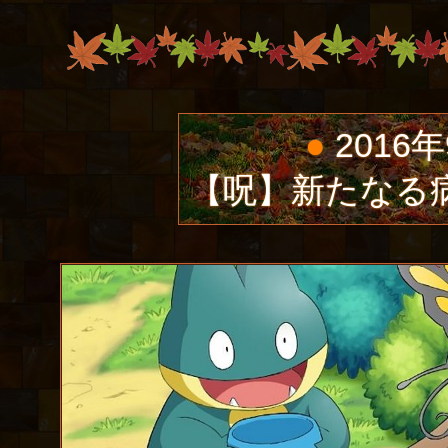
●
2016
【呪】新たなる