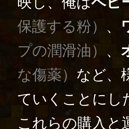
映し、俺は
ベビ
保護する粉）
、
プの潤滑油）
、
な傷薬）
など、
ていくことにし
これらの購入と