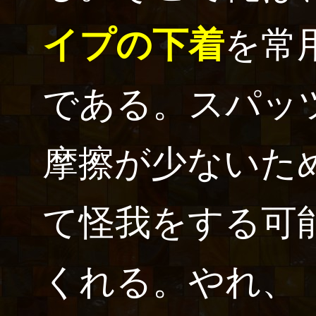
イプの下着
を常
である。スパッ
摩擦が少ないた
て怪我をする可
くれる。やれ、