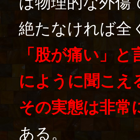
は物理的な外傷
絶たなければ全
「股が痛い」と
にように聞こえ
その実態は非常
ある。