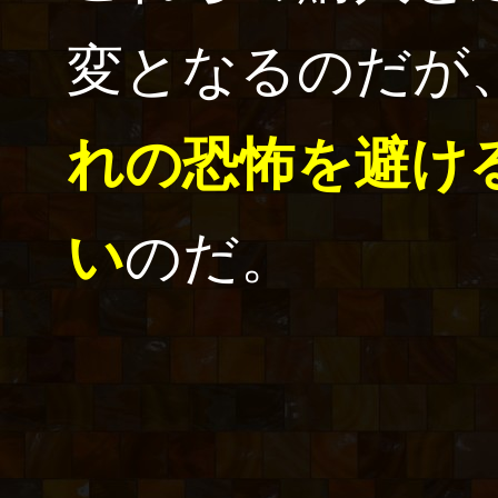
変となるのだが
れの恐怖を避け
い
のだ。