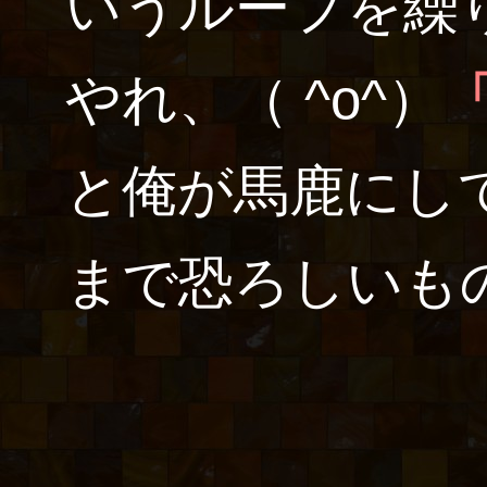
いうループを繰
やれ、（ ^o^）
と俺が馬鹿にし
まで恐ろしいも