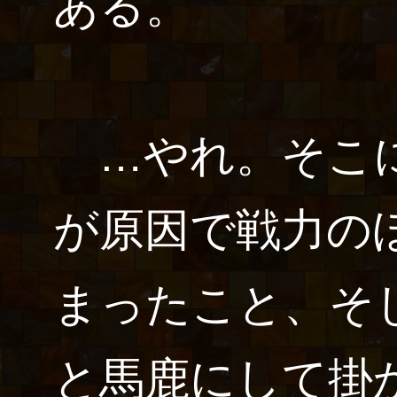
ある。
…やれ。そこに
が原因で戦力の
まったこと、そ
と馬鹿にして掛