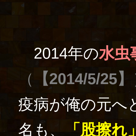
2014年の
水虫
（
【2014/5/25】
疫病が俺の元へ
名も、
「股擦れ