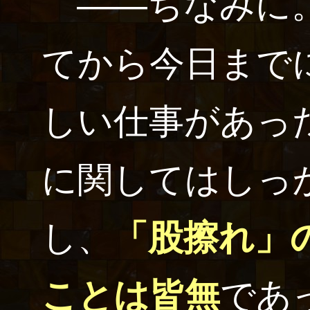
――ちなみに。
てから今日まで
しい仕事があっ
に関してはしっ
し、
「股擦れ」
ことは皆無
であ