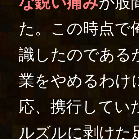
な鋭い痛み
が股
た。この時点で
識したのである
業をやめるわけ
応、携行してい
ルズルに剥けた