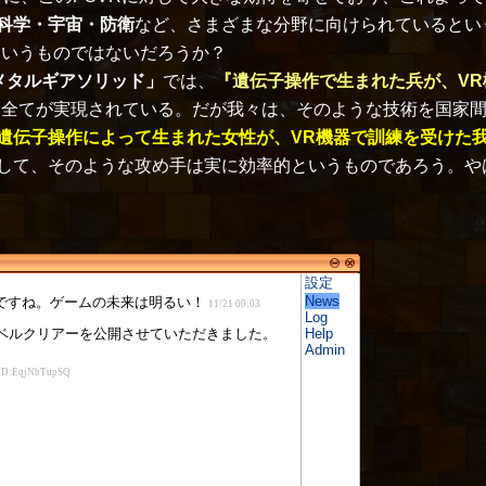
科学・宇宙・防衛
など、さまざまな分野に向けられているとい
というものではないだろうか？
メタルギアソリッド」
では、
『遺伝子操作で生まれた兵が、V
は全てが実現されている。だが我々は、そのような技術を国家
遺伝子操作によって生まれた女性が、VR機器で訓練を受けた
して、そのような攻め手は実に効率的というものであろう。や
設定
News
Log
Help
Admin