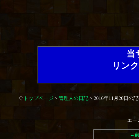
当
リンク
◇
トップページ
>
管理人の日記
> 2016年11月20日の
エー
←