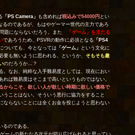
る
「PS Camera」
も含めれば
税込みで54000円
とい
なるのであるが、もはやゲーマー世代の主力であろ
問題にならないだろう。また
、
「ゲーム」を主たる
い
であろうため、PSVRの動作に必須となる
「PS4
についても、今となっては
「ゲーム」
という文化に
必要も無いように思われる。というか、
そもそも趣
い
のだろうか…？
る。なお、純粋な入手難易度としては、現在におい
あれば難易度はそこまで高いというものではない。
るからこそ、欲しい人が欲しい時期に欲しい価格で
いうことはない。そういう悪行に協力をすること
にならないことには全くお金を投じようと思わない
いるのである。
てゲームの新たなる次元が切り広げられると思ってい