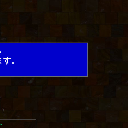
。
ます。
！！
→