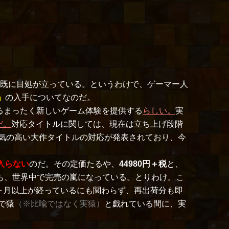
既に目処が立っている。というわけで、ゲーマー人
」
の入手についてなのだ。
よるまったく新しいゲーム体験を提供する
らしい。
実
だ。
対応タイトルに関しては、現在は立ち上げ段階
気の高い大作タイトルの対応が発表されており、今
入らない
のだ。その定価たるや、
44980円＋税
と、
も、世界中で完売の嵐になっている。とりわけ。こ
1ヶ月以上が経っているにも関わらず、再出荷分も即
で猿
（※比喩ではなく実猿）
と戯れている間に、実