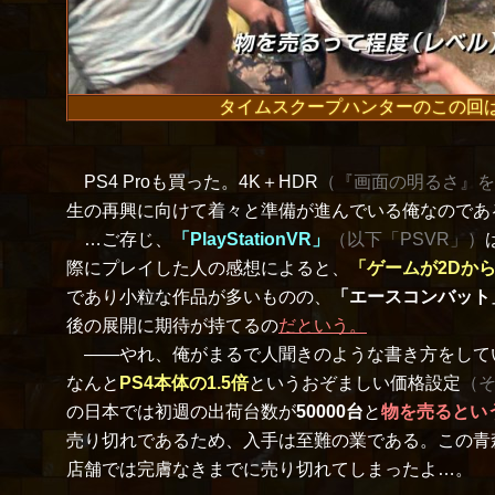
タイムスクープハンターのこの回
PS4 Proも買った。4K＋HDR
（『画面の明るさ』を
生の再興に向けて着々と準備が進んでいる俺なのであ
…ご存じ、
「PlayStationVR」
（以下「PSVR」）
際にプレイした人の感想によると、
「ゲームが2Dか
であり小粒な作品が多いものの、
「エースコンバット
後の展開に期待が持てるの
だという。
――やれ、俺がまるで人聞きのような書き方をしてい
なんと
PS4本体の1.5倍
というおぞましい価格設定
（
の日本では初週の出荷台数が
50000台
と
物を売るとい
売り切れであるため、入手は至難の業である。この青
店舗では完膚なきまでに売り切れてしまったよ…。