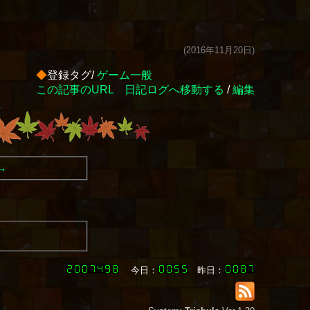
(2016年11月20日)
◆
登録タグ/
ゲーム一般
この記事のURL
日記ログへ移動する
/
編集
→
今日：
昨日：