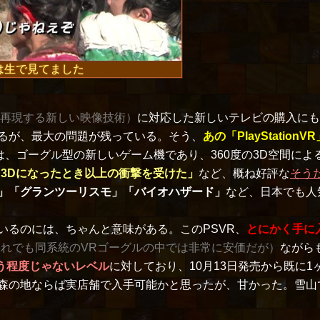
は生で見てました
再現する新しい映像技術）
に対応した新しいテレビの購入にも
るが、最大の問題が残っている。そう、
あの「PlayStationVR
は、ゴーグル型の新しいゲーム機であり、360度の3D空間に
ら3Dになったとき以上の衝撃を受けた」
など、概ね好評な
そう
」「グランツーリスモ」「バイオハザード」
など、日本でも人
るのには、ちゃんと意味がある。このPSVR、
とにかく手に
それでも同系統のVRゴーグルの中では非常に安価だが）
ながら
う程度じゃないレベル
に対しており、10月13日発売から既に
森の地ならば実店舗で入手可能かと思ったが、甘かった。雪山