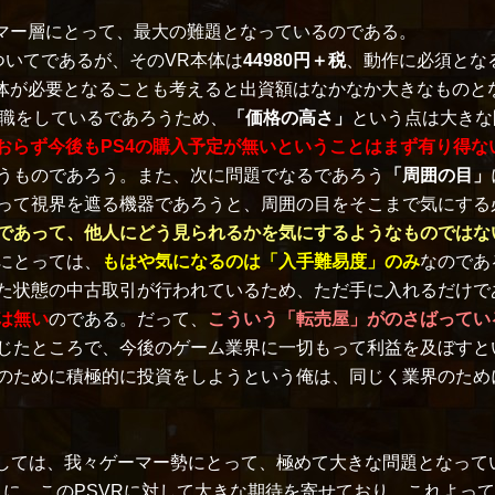
マー層にとって、最大の難題となっているのである。
ついてであるが、そのVR本体は
44980円＋税
、動作に必須とな
体が必要となることも考えると出資額はなかなか大きなものと
就職をしているであろうため、
「価格の高さ」
という点は大きな
おらず今後もPS4の購入予定が無いということはまず有り得な
うものであろう。また、次に問題でなるであろう
「周囲の目」
って視界を遮る機器であろうと、周囲の目をそこまで気にする
であって、他人にどう見られるかを気にするようなものではな
にとっては、
もはや気になるのは「入手難易度」のみ
なのであ
た状態の中古取引が行われているため、ただ手に入れるだけで
は無い
のである。だって、
こういう「転売屋」がのさばってい
じたところで、今後のゲーム業界に一切もって利益を及ぼすと
のために積極的に投資をしようという俺は、同じく業界のため
しては、我々ゲーマー勢にとって、極めて大きな問題となって
うに、このPSVRに対して大きな期待を寄せており、これよっ