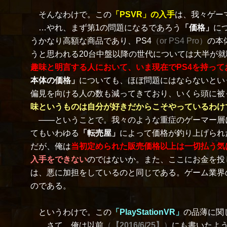
そんなわけで。この
「PSVR」の入手
は、我々ゲー
…やれ、まず第1の問題になるであろう
「価格」
に
うかなり高額な商品であり、PS4
（or PS4 Pro）
の本
うと思われる20台中盤以降の世代については大半が
趣味と明言する人において、いま現在でPS4を持って
本体の価格」
についても、ほぼ問題にはならないとい
偏見を向ける人の数も減ってきており、いくら頭に被
味というものは自分が好きだからこそやっているわけ
――ということで。我々のような重症のゲーマー層
てもいわゆる
「転売屋」
によって価格が釣り上げられ
だが、俺は
当初定められた販売価格以上は一切払う気
入手をできない
のではないか。また、ここにお金を投
は、悪に加担をしているのと同じである。ゲーム業界
のである。
というわけで。この
「PlayStationVR」
の品薄に関
…さて、俺は以前
（
【2016/6/25】
）
にも書いたよ