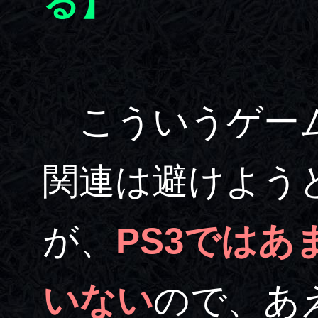
る】
こういうゲーム
関連は避けよう
が、
PS3では
いない
ので、あえ