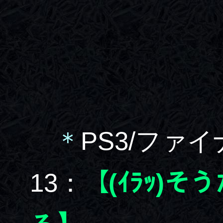
＊
PS3/ファ
13：
【(ｲﾗｯ)