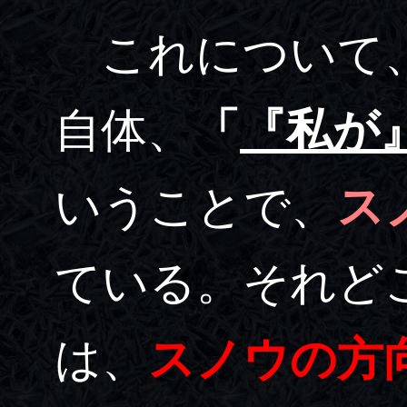
これについて、
自体、
「
『私が
いうことで、
ス
ている。それど
は、
スノウの方