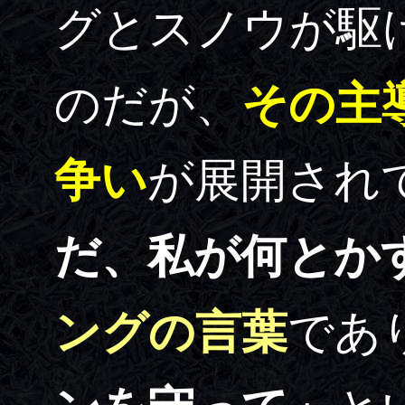
グとスノウが駆
のだが、
その主
争い
が展開され
だ、私が何とか
ングの言葉
であ