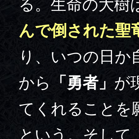
る。生命の大樹
んで倒された聖
り、いつの日か
から
「勇者」
が
てくれることを
という。そして