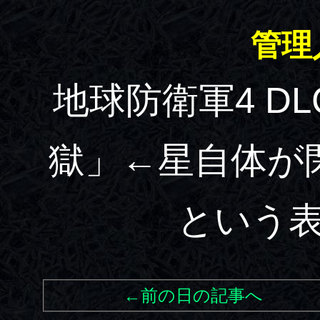
管理
地球防衛軍4 D
獄」←星自体が
という
←前の日の記事へ