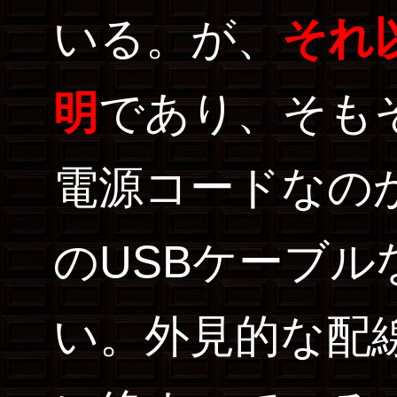
いる。が、
それ
明
であり、そもそ
電源コードなの
のUSBケーブ
い。外見的な配