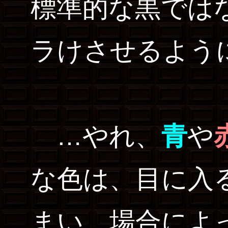
標準的な黒では
ラけさせるよう
…やれ、
青
や
な色は、目に入
まい、場合によ