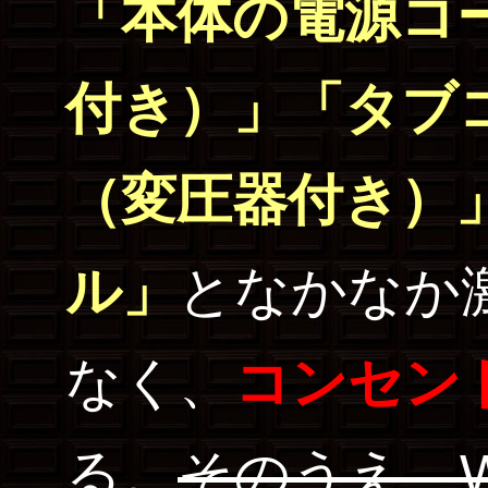
「本体の電源コ
付き）」「タブ
（変圧器付き）」
ル」
となかなか
なく、
コンセン
る。
そのうえ、W