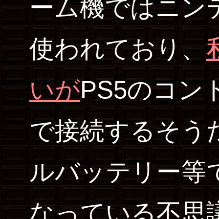
ーム機ではニン
使われており、
いが
PS5のコン
で接続するそう
ルバッテリー等
なっている不思