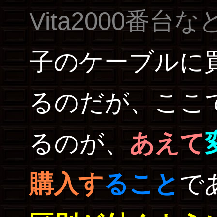
Vita2000番台な
子のケーブルに
るのだが、ここ
るのが、
あえて
購入す
ること
で