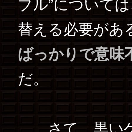
ブル”について
替える必要があ
ばっかりで意味
だ。
…さて、黒いケ