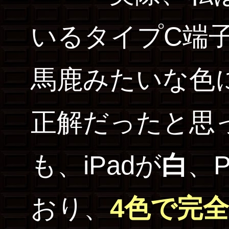
いるタイプC端
馬鹿みたいな色
正解だったと思
も、iPadが
白
、P
おり、
4色で完