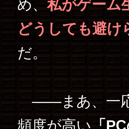
め、
私がゲーム
どうしても避け
だ。
――まあ、一応
頻度が高い
「P