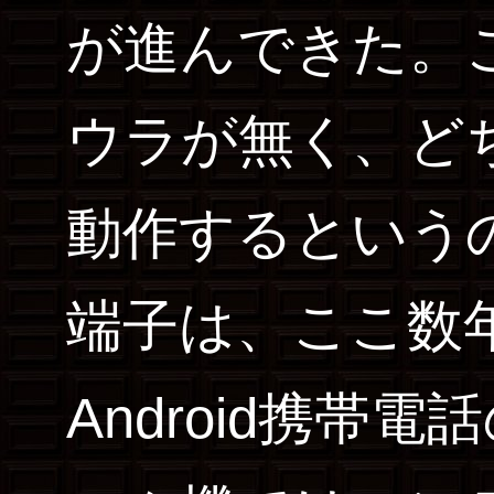
が進んできた。
ウラが無く、ど
動作するという
端子は、ここ数
Android携帯