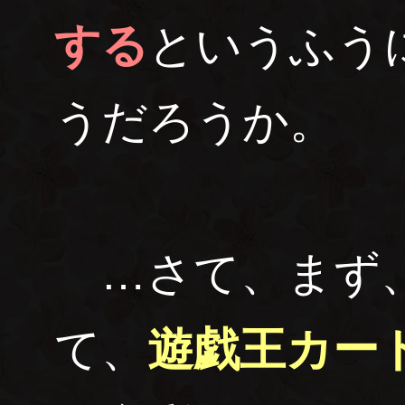
する
というふう
うだろうか。
…さて、まず、
て、
遊戯王カー