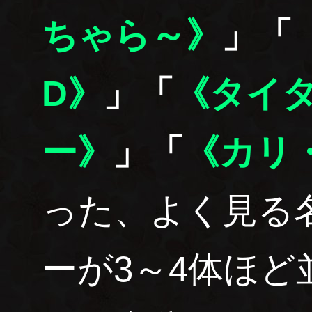
ちゃら～》
」「
D》
」「
《タイ
ー》
」「
《カリ
った、よく見る
ーが3～4体ほ