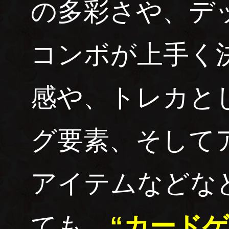
の多彩さや、デ
コンボが上手く
感や、トレカと
グ要素、そして
アイテムなどな
ても、
“カード