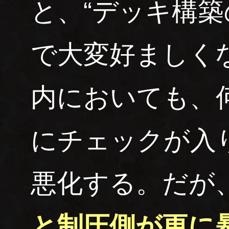
と、“デッキ構築
で大変好ましく
内においても、
にチェックが入
悪化する。だが
と制圧側が更に