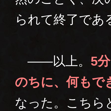
られて終了であ
――以上。
5
のちに、何もで
なった。こちら