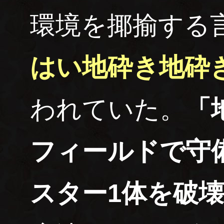
環境を揶揄する
はい地砕き地砕
われていた。
「
フィールドで守
スター1体を破