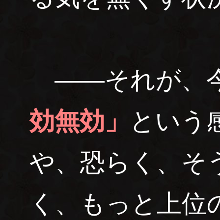
――それが、
効無効」
という
や、恐らく、そ
く、もっと上位