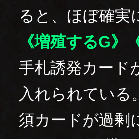
ると、ほぼ確実
《増殖するG》
手札誘発カード
入れられている
須カードが過剰