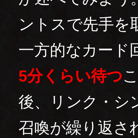
ントスで先手を
一方的なカード
5分くらい待つ
後、リンク・シ
召喚が繰り返さ