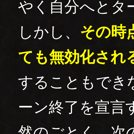
やく自分へとタ
しかし、
その時
ても無効化され
することもでき
ーン終了を宣言
然のごとく、次