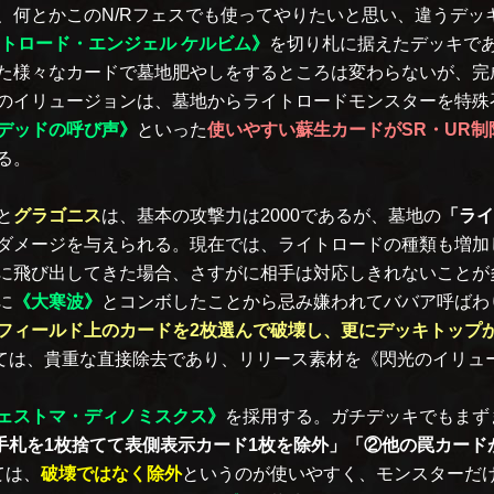
、何とかこのN/Rフェスでも使ってやりたいと思い、違うデ
トロード・エンジェル ケルビム》
を切り札に据えたデッキで
た様々なカードで墓地肥やしをするところは変わらないが、完
のイリュージョンは、墓地からライトロードモンスターを特殊
デッドの呼び声》
といった
使いやすい蘇生カードがSR・UR
る。
と
グラゴニス
は、基本の攻撃力は2000であるが、墓地の
「ライ
ダメージを与えられる。現在では、ライトロードの種類も増加
に飛び出してきた場合、さすがに相手は対応しきれないことが
に
《大寒波》
とコンボしたことから忌み嫌われてババア呼ばわ
フィールド上のカードを2枚選んで破壊し、更にデッキトップ
ては、貴重な直接除去であり、リリース素材を《閃光のイリュ
ェストマ・ディノミスクス》
を採用する。ガチデッキでもまず
手札を1枚捨てて表側表示カード1枚を除外」「②他の罠カードが
ては、
破壊ではなく除外
というのが使いやすく、モンスターだ