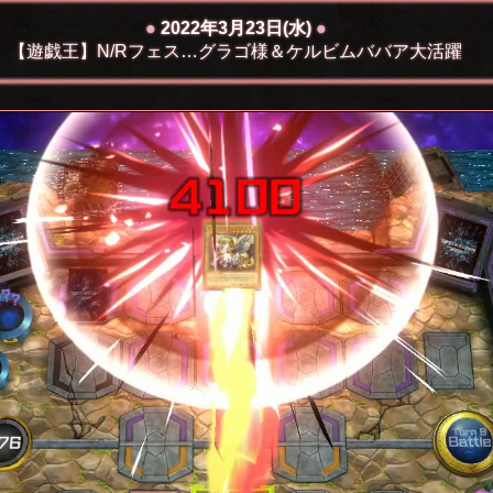
●
2022年3月23日(水)
●
【遊戯王】N/Rフェス…グラゴ様＆ケルビムババア大活躍