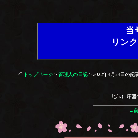
当
リンク
◇
トップページ
>
管理人の日記
> 2022年3月23日の記
地味に序盤
←