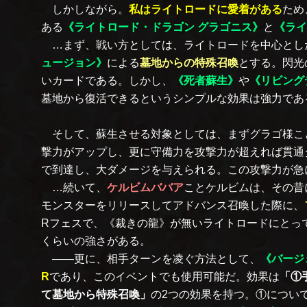
しかしながら。
私はライトロードに愛着がある
ため
ある
《ライトロード・ドラゴン グラゴニス》
と
《ライ
…まず、戦い方としては、ライトロードを中心とし
ュージョン》
による
墓地からの特殊召喚
とする。閃光
いカードである。しかし、
《死者蘇生》
や
《リビング
墓地から復活できるというシンプルな効果は強力であ
そして、蘇生させる対象としては、まずグラゴ様こ
撃力がアップし、更に守備力を攻撃力が超えれば貫通
で到達し、大ダメージを与えられる。この攻撃力が急
…続いて、
ケルビムババア
ことケルビムは、その昔
モンスターをリリースしてアドバンス召喚した際に、
Rフェスで、《裁きの龍》が無いライトロードにとっ
くらいの強さがある。
――更に、相手ターンを凌ぐ方法として、
《バージ
R
であり、このイベントでも使用可能だ。効果は
「①
て墓地から特殊召喚」
の2つの効果を持つ。①につい