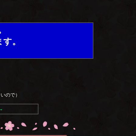
。
ます。
多いので）
→