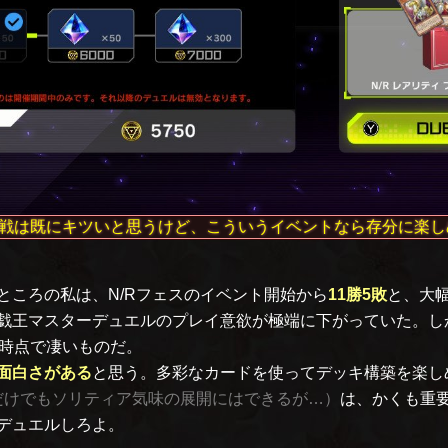
戦は既にキツいと思うけど、こういうイベントなら存分に楽し
ころの私は、N/Rフェスのイベント開始から
11勝5敗
と、大
戯王マスターデュエルのプレイ意欲が極端に下がっていた。し
時点で凄いものだ。
面白さがある
と思う。多彩なカードを使ってデッキ構築を楽し
だけでもソリティア気味の展開にはできるが…）
は、かくも重
デュエルしろよ。