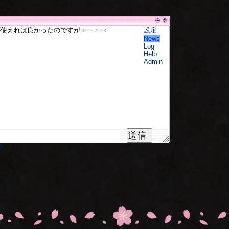
設定
News
Log
Help
Admin
送信
D