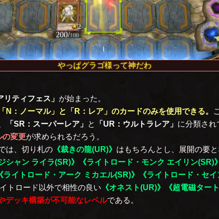
やっぱグラゴ様って神だわ
レアリティフェス」
が始まった。
「N：ノーマル」と「R：レア」のカードのみを使用できる。
、
「SR：スーパーレア」
と
「UR：ウルトラレア」
に分類され
ルの変更
が求められるだろう。
では、切り札の
《裁きの龍(UR)》
はもちろんとし、展開の要と
シャン ライラ(SR)》
《ライトロード・モンク エイリン(SR)
《ライトロード・アーク ミカエル(SR)》
《ライトロード・セイン
イトロード以外で相性の良い
《オネスト(UR)》
《超電磁タートル
やデッキ構築が不可能なレベル
である。