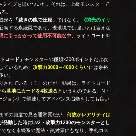
ッキタイプを思いついた。それは、上級モンスターで
ある。
成形を
「裁きの龍で圧殺」
ではなく、
《閃光のイリ
召喚する永続罠であり、現環境では強いとは言えな
制限に引っかかって使用不可能な中、
ライトロードを
トロード」
モンスターの種類×300ポイントだけ攻
しているため、
攻撃力3000～4000くらい
には余裕
多い。
りされている
（？）
のだが、効果は、ライトロード
から墓地にカードを4枚送る
というものである。N・
ージョン》で調達してアドバンス召喚をしても良い
まずの頻度で見る通常罠だが、
何故かレアリティは
発動した時にLv2・攻撃力1200のモンスターとし
けでなく永続系の魔法・罠対策にもなり、手札コス