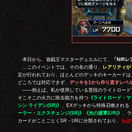
本日から、遊戯王マスターデュエルにて、
「N/R
…このイベントでは、その名の通り、
レアリティが
定が行われており、ほとんどのデッキのキーカードは
どころでは対応できず、
デッキを1から作り直すレベ
――例えば。私が使用している普段のライトロード
そこそこの火力に除去能力を持つ
《ライトロード・マジ
シン ライデン(SR)》
、EXデッキから特殊召喚される
ーラー・エクスチェンジ(SR)》
《光の援軍(UR)》
、ラ
カードがことごとくSR・URに分類されており、
もは