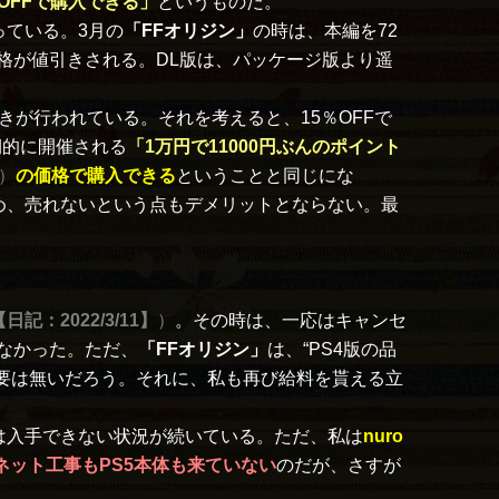
OFFで購入できる」
というものだ。
っている。3月の
「FFオリジン」
の時は、本編を72
格が値引きされる。DL版は、パッケージ版より遥
が行われている。それを考えると、15％OFFで
期的に開催される
「1万円で11000円ぶんのポイント
）
の価格で購入できる
ということと同じにな
め、売れないという点もデメリットとならない。最
【日記：2022/3/11】
）
。その時は、一応はキャンセ
なかった。ただ、
「FFオリジン」
は、“PS4版の品
要は無いだろう。それに、私も再び給料を貰える立
は入手できない状況が続いている。ただ、私は
nuro
ネット工事もPS5本体も来ていない
のだが、さすが
！