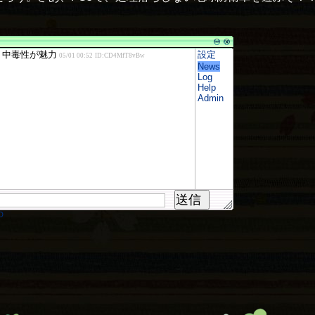
設定
News
Log
Help
Admin
送信
D