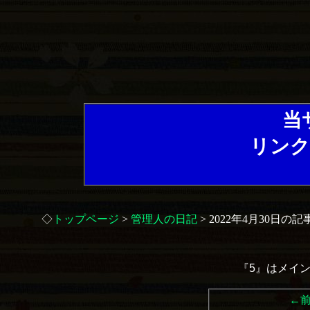
当
リンク
◇
トップページ
>
管理人の日記
> 2022年4月30日の記
『5』はメイ
←