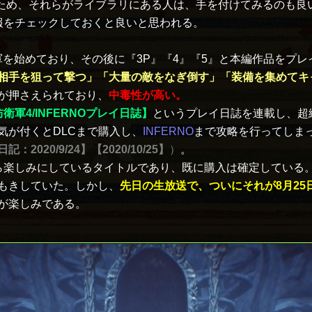
ているため、それらがライブラリにある人は、手を付けてみるのも
報をチェックしておくと良いと思われる。
軍を始めており、その後に『3P』『4』『5』と本編作品をプ
相手を狙って撃つ」「大量の敵をなぎ倒す」「装備を集めてキ
が押さえられており、
中毒性が高い。
衛軍4/INFERNOプレイ日誌】
というプレイ日誌を連載し、超
気が付くとDLCまで購入し、
INFERNO
まで攻略を行ってしま
日記：2020/9/24】
【2020/10/25】
）
。
しみにしているタイトルであり、既に購入は確定している。ただ
もきしていた。しかし、
先日の生放送で、ついにそれが8月25
が楽しみである。