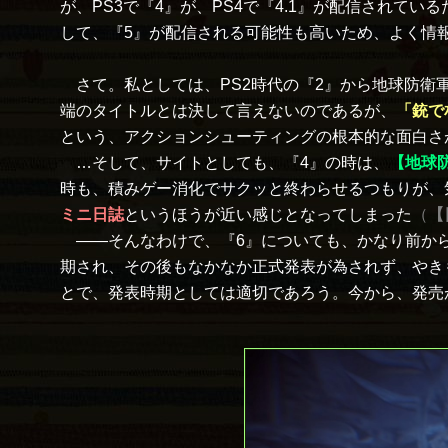
が、PS3で『4』が、PS4で『4.1』が配信され
して、『5』が配信される可能性も高いため、よく情
さて。私としては、PS2時代の『2』から地球防衛
端のタイトルとは決して言えないのであるが、
「銃で
という、アクションシューティングの根本的な面白さ
…そして、サイトとしても、『4』の時は、
【地球防
時も、積みゲー消化でサクッと終わらせるつもりが、
ミニ日誌
というほうが近い感じとなってしまった
（
【
――そんなわけで、『6』についても、かなり前から楽
期され、その後もなかなか正式発表が為されず、やき
とで、発表時期としては適切であろう。今から、発売