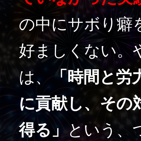
の中にサボり癖
好ましくない。
は、
「時間と労
に貢献し、その
得る」
という、