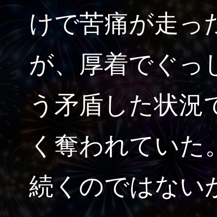
けで苦痛が走っ
が、厚着でぐっ
う矛盾した状況
く奪われていた
続くのではない