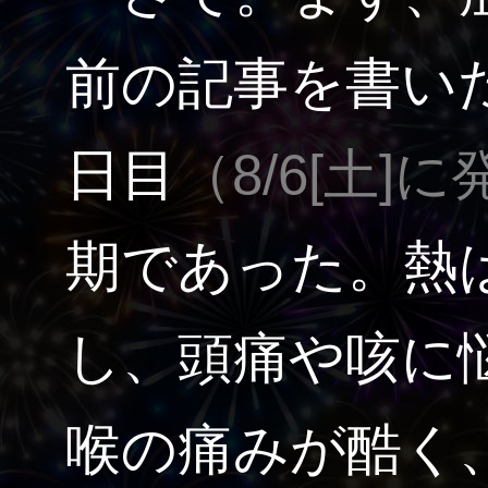
前の記事を書い
日目
（8/6[土]
期であった。熱は
し、頭痛や咳に
喉の痛みが酷く