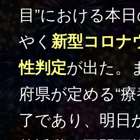
目”における本
やく
新型コロナ
性判定
が出た。
府県が定める“療
了であり、明日