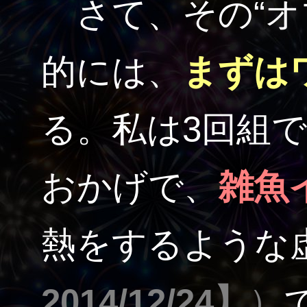
さて、その“オ
的には、
まずは
る。私は3回組
おかげで、
雑魚
熱をするような
2014/12/24】
）