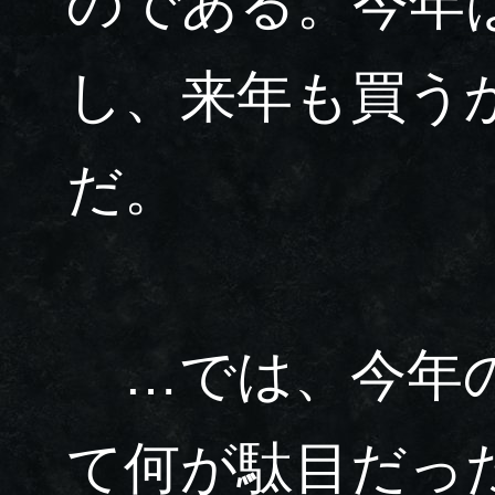
のである。今年
し、来年も買う
だ。
…では、今年の
て何が駄目だっ