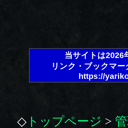
当サイトは202
リンク・ブックマー
https://yarik
◇
トップページ
>
管