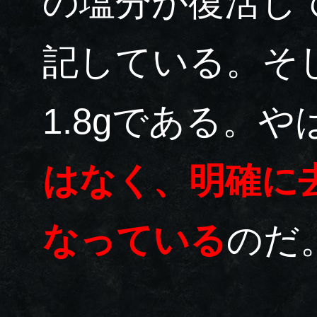
の塩分が復活し
記している。そし
1.8gである。や
はなく、明確に
なっている
のだ