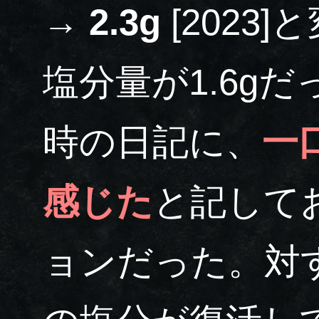
→
2.3g
[2023]と変遷してきている。
塩分量が1.6gだ
時の日記に、
一
感じた
と記して
ョンだった。対す