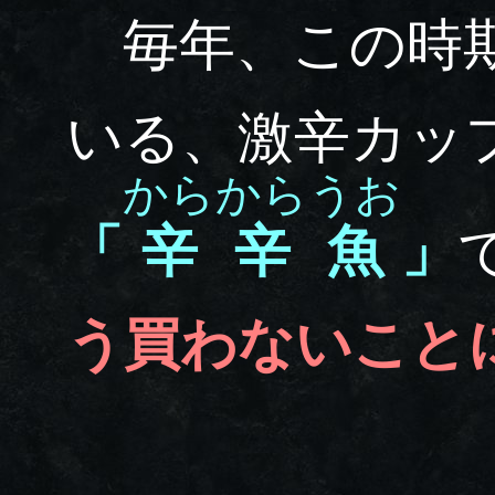
毎年、この時期
いる、激辛カッ
からからうお
「
辛辛魚
」
う買わないこと