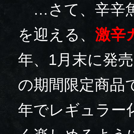
…さて、辛辛魚
を迎える、
激辛
年、1月末に発
の期間限定商品
年でレギュラー