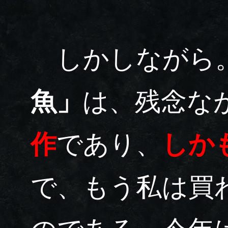
しかしながら。
魚」
は、残念な
作
であり、
しか
で、もう私は買