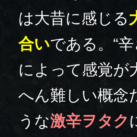
は大昔に感じる
合い
である。“辛
によって感覚が
へん難しい概念
うな
激辛ヲタク