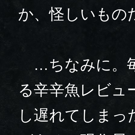
か、怪しいもの
…ちなみに。毎
る辛辛魚レビュ
し遅れてしまっ