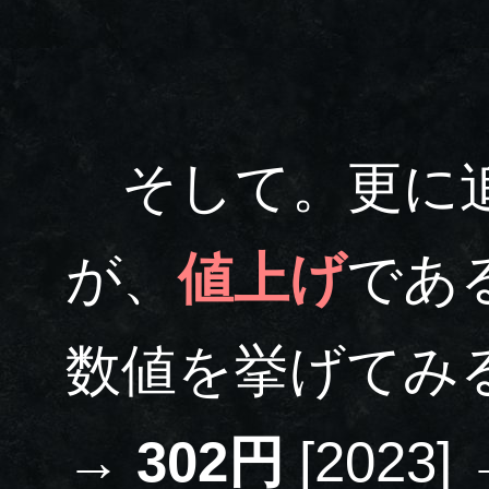
そして。更に追
が、
値上げ
であ
数値を挙げてみ
→
302円
[2023]