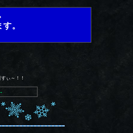
。
ます。
。楽すぃ～！！
→