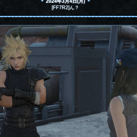
＊
2024年3月4日(月)
＊
[FF7R2]ん？