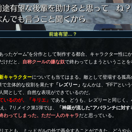
前途有望…？
であったゲーム”を分作として制作する都合、キャラクター性に
だけだと、
自称クールの嫌な奴
で終わってしまうということを
新キャラクター
についても当てはまる。敵として登場する孤高
章で主体的な役割を果たす
「レズリー」
なんかは、“FF7”と
人間として、自然な表現ができているのだ。
ているのが、「キリエ」
である。どうも、レズリーと同じく、
え、7リメイク第1弾では、
「神羅が流した“アバランチに対す
終わってしまった、ただ一人のキャラ
だと思っている。
リエとも、ミッドガルの外で再会することができた。どうやら