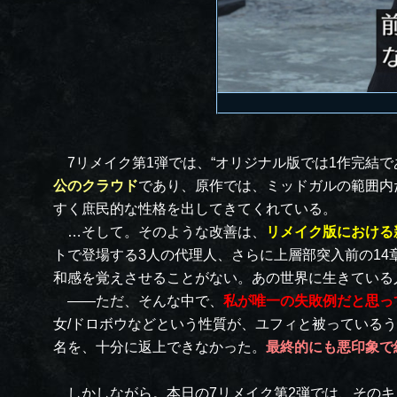
7リメイク第1弾では、“オリジナル版では1作完結
公のクラウド
であり、原作では、ミッドガルの範囲内
すく庶民的な性格を出してきてくれている。
…そして。そのような改善は、
リメイク版における
トで登場する3人の代理人、さらに上層部突入前の14
和感を覚えさせることがない。あの世界に生きている
――ただ、そんな中で、
私が唯一の失敗例だと思っ
女/ドロボウなどという性質が、ユフィと被っているう
名を、十分に返上できなかった。
最終的にも悪印象で
しかしながら。本日の7リメイク第2弾では、そのキ