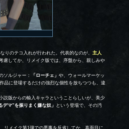
かなりのテコ入れが行われた。代表的なのが、
主人
考慮してか、リメイク版では、序盤から、親しみや
のソルジャー：
「ローチェ」
や、ウォールマーケッ
いう作品に登場するだけの強烈な個性を放ちつつも、違
小説版からの輸入キャラということらしいが、美少
るデマ”を振りまく嫌な奴」
という登場で、その汚
、リメイク第1弾での悪事を反省してか、真面目に