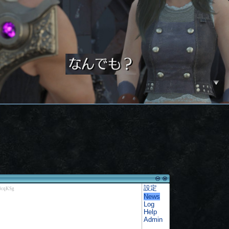
設定
News
Log
Help
Admin