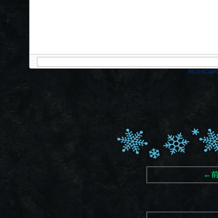
RCS-BOAR
←