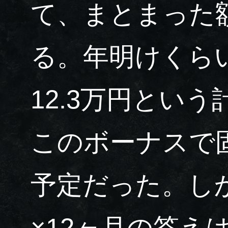
て、まとまった
る。年明けくら
12.3万円とい
このボーナスで
予定だった。しか
×12ヶ月の答え