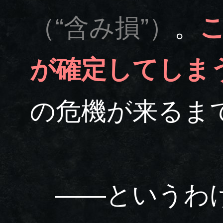
（“含み損”）
。
が確定してしま
の危機が来るま
――というわけ