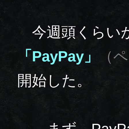
今週頭くらい
「PayPay」
（ペ
開始した。
…まず、PayP