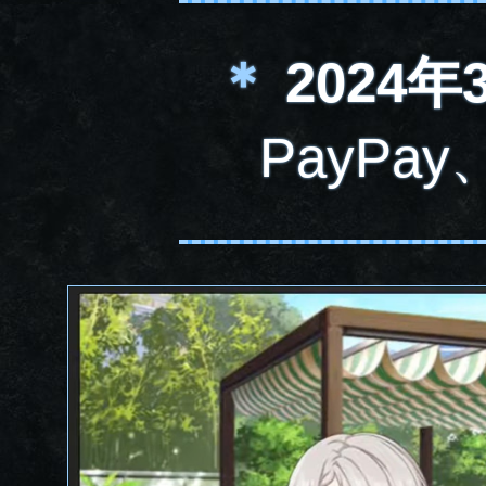
＊
2024年
PayPa