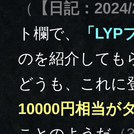
（
【日記：2024/
ト欄で、
「LY
のを紹介しても
どうも、これに
10000円相当
ことのようだ
（