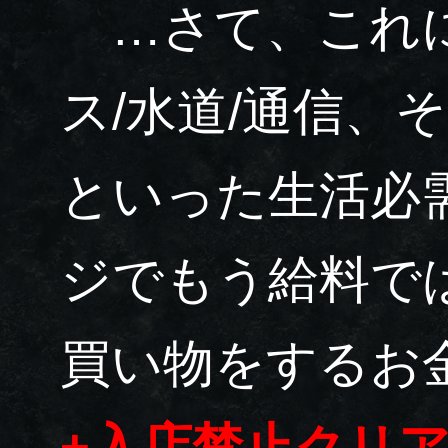
…さて、これに
ス/水道/通信、
といった生活必
ジでもう給料で
買い物をするお
+入店禁止クリ