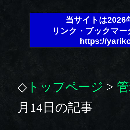
当サイトは202
リンク・ブックマー
https://yarik
◇
トップページ
>
管
月14日の記事