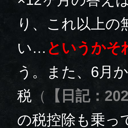
り、これ以上の
い…
というかそ
う。また、6月
税
（
【日記：2024
の税控除も乗っ