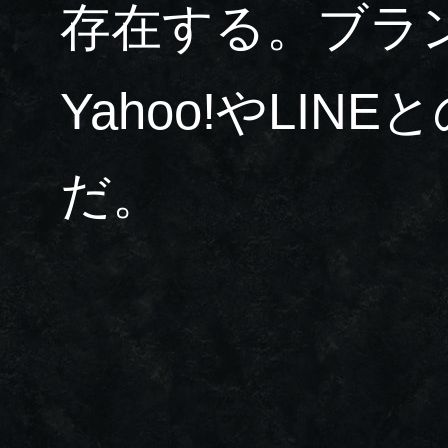
存在する。ブラ
Yahoo!やLI
だ。