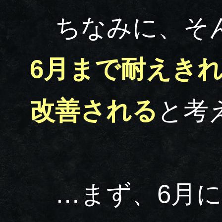
ちなみに、そん
6月まで耐えき
改善される
と考
…まず、6月に