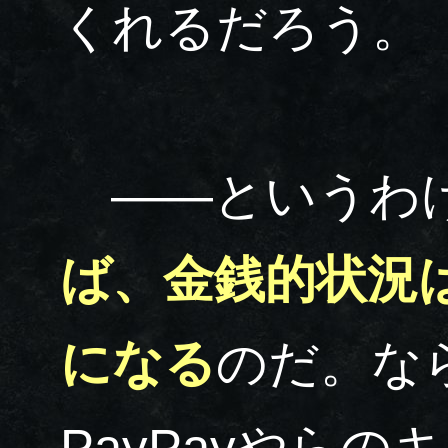
くれるだろう。
――というわ
ば、金銭的状況
になる
のだ。な
PayPayやら