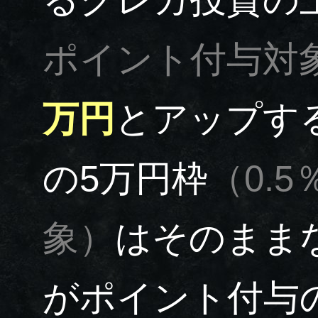
ポイント付与対
万円
とアップす
の5万円枠
（0.
象）
はそのまま
がポイント付与