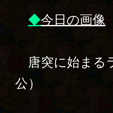
◆
今日の画像
唐突に始まるラ
公）