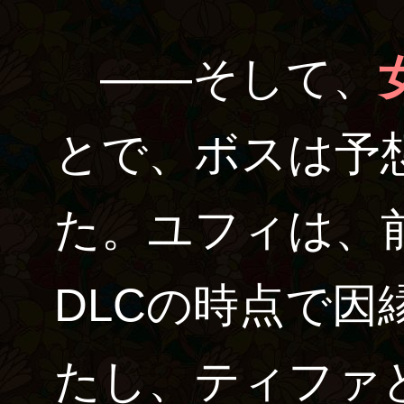
――そして、
とで、ボスは予
た。ユフィは、
DLCの時点で因
たし、ティファ