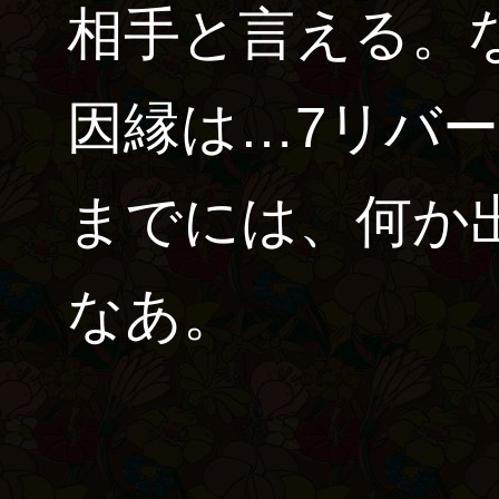
相手と言える。
因縁は…7リバ
までには、何か
なあ。