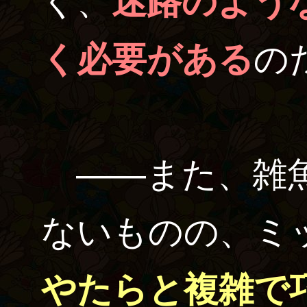
く、
迷路のよう
く必要がある
の
――また、雑魚
ないものの、ミ
やたらと複雑で