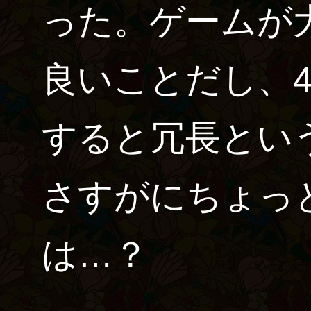
った。ゲームが
良いことだし、
すると冗長とい
さすがにちょっ
は…？