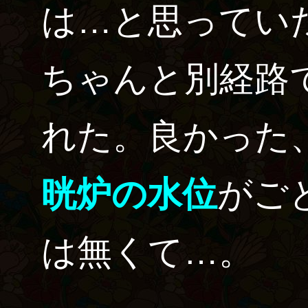
は…と思ってい
ちゃんと別経路
れた。良かった、
晄炉の水位
がご
は無くて…。