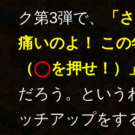
ク第3弾で、
「
痛いのよ！ こ
（
◯
を押せ！）
だろう。という
ッチアップをす