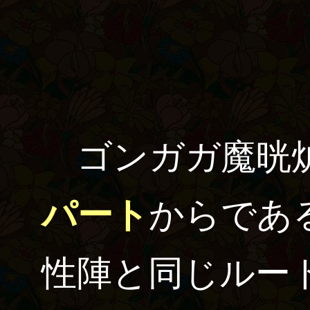
ゴンガガ魔晄
パート
からであ
性陣と同じルー