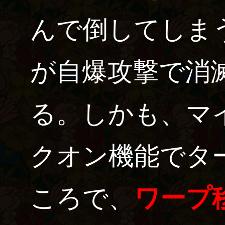
んで倒してしま
が自爆攻撃で消
る。しかも、マ
クオン機能でタ
ころで、
ワープ