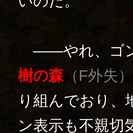
いのだ。
――やれ、ゴ
樹の森
（F外失
り組んでおり、
ン表示も不親切