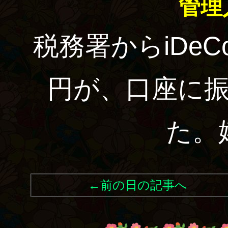
管理
税務署からiDeC
円が、口座に
た。
←前の日の記事へ