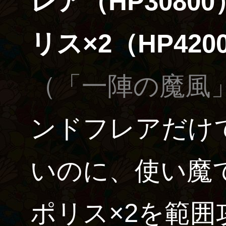
レア（HP3080
リス×2（HP420
（「一陣の魔風
ンドフレアだけ
いのに、使い魔
ポリス×2を範