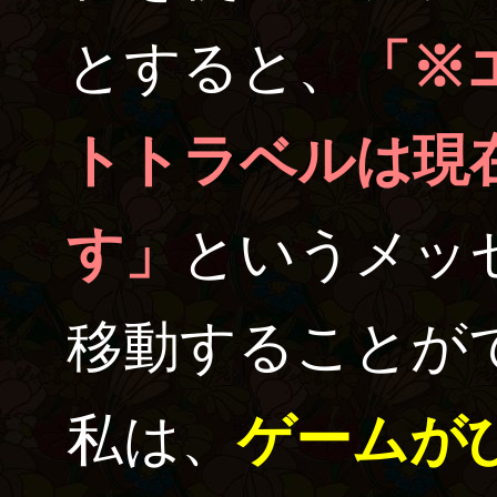
とすると、
「※
トトラベルは現
す」
というメッ
移動することが
私は、
ゲームが