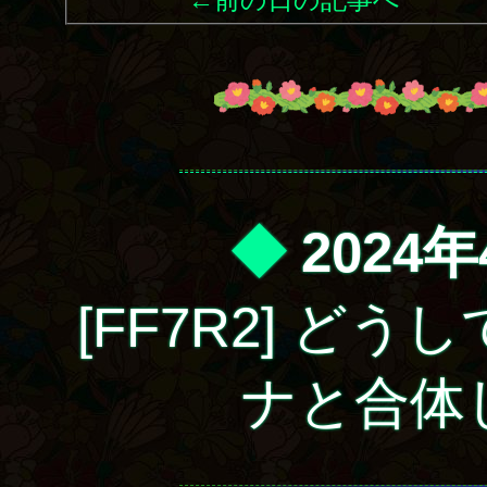
◆
2024年
[FF7R2] ど
ナと合体