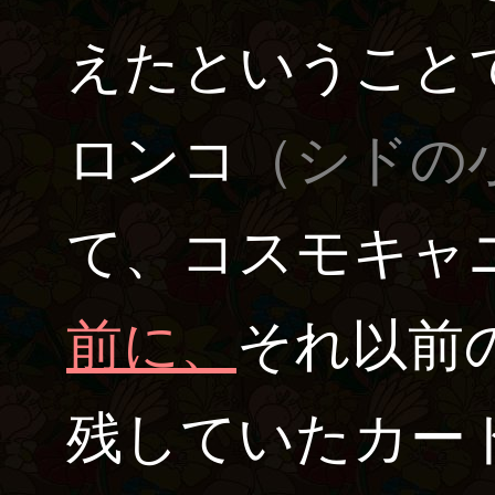
えたということ
ロンコ
（シドの
て、コスモキャ
前に、
それ以前
残していたカー