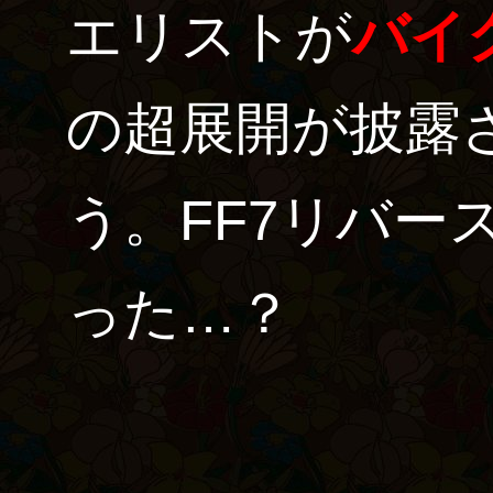
エリストが
バイ
の超展開が披露
う。FF7リバー
った…？