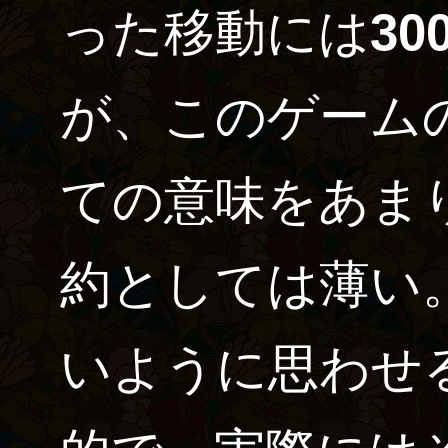
った移動には
30
が、このゲーム
ての意味をあま
約としては薄い
いように思わせ