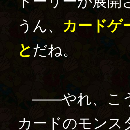
トーリーが展開
うん、
カードゲ
と
だね。
――やれ、こう
カードのモンス