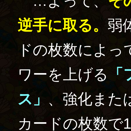
…よって、
そ
逆手に取る。
弱
ドの枚数によっ
ワーを上げる
「
ス」
、強化また
カードの枚数で1