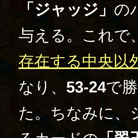
「ジャッジ」
の
与える。これで
存在する中央以
なり、
53-24
で勝
た。ちなみに、