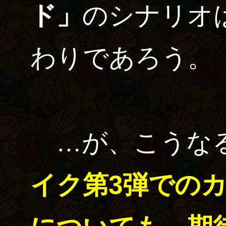
ド」
のシナリオ
わりであろう。
…が、こうな
イク第3弾での