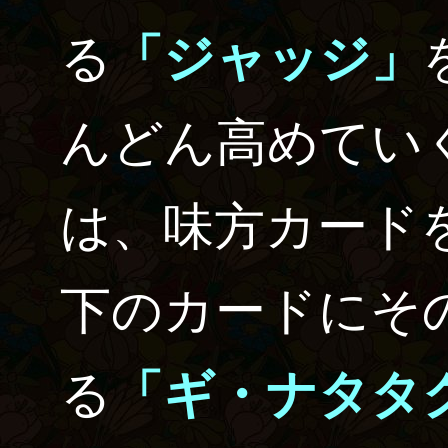
る
「ジャッジ」
んどん高めてい
は、味方カード
下のカードにそ
る
「ギ・ナタタ