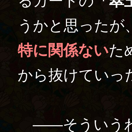
るカードの
「翠
うかと思ったが
特に関係ない
た
から抜けていっ
――そういうわ