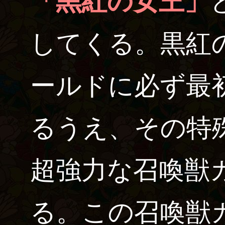
「黒紅の女王」
してくる。黒紅
ールドに必ず最
るうえ、その特
超強力な召喚獣
る。この召喚獣