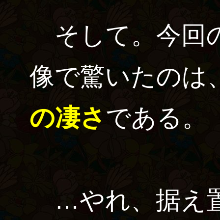
そして。今回
像で驚いたのは
の凄さ
である。
…やれ、据え置