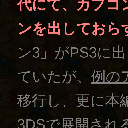
代にて、カプコ
ンを出しておら
ン3」がPS3に
ていたが、
例の
移行し、更に本
3DSで展開され