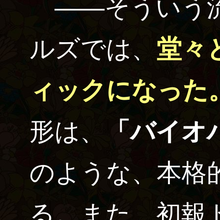
――そういう流
ルズでは、
堂々
ィックになった
形は、
「バイオ
のような、本格
る。また、初報