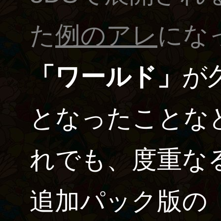
た
例のアレ
にな
「ワールド」
が
となったことな
れでも、度重な
追加パック版の