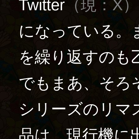
Twitter
（現：X）
になっている。
を繰り返すのも
でもまあ、そろそ
シリーズのリマ
品は、現行機に