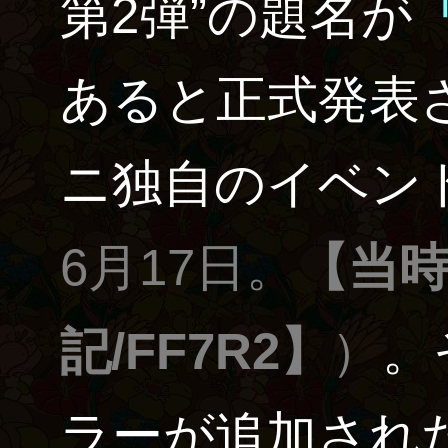
第2弾”の題名が
あると正式発表
ニ独自のイベン
6月17日。
【当
記/FF7R2】
）
。
ラーが追加され