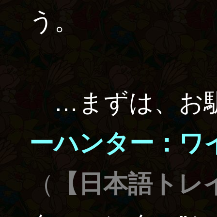
う。
…まずは、お
ーハンター：ワ
（
【日本語トレ