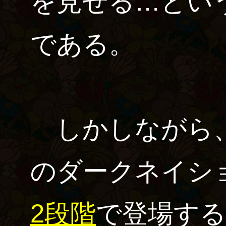
を見せる…とい
である。
しかしながら、
のダークネイシ
2段階
で登場する