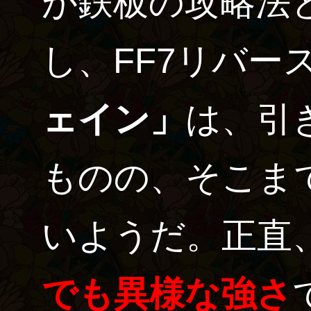
が鉄板の攻略法
し、FF7リバー
ェイン」
は、引
ものの、そこま
いようだ。正直
でも異様な強さ