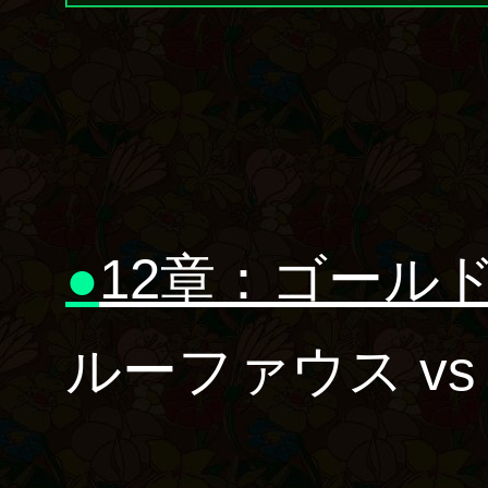
●
12章：ゴール
ルーファウス vs