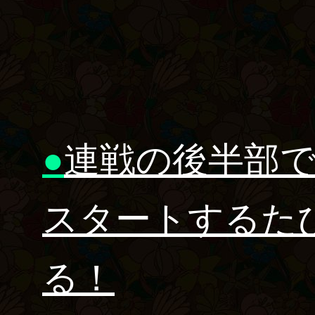
●
連戦の後半部
スタートするた
る！