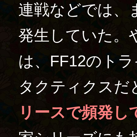
連戦などでは、
発生していた。
は、FF12のト
タクティクスだ
リースで頻発し