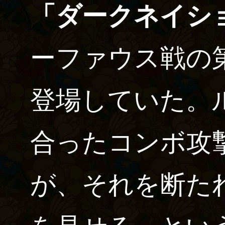
「ダークネイシ
ーファウス戦の第
登場していた。
合ったコンボ攻
が、それを断た