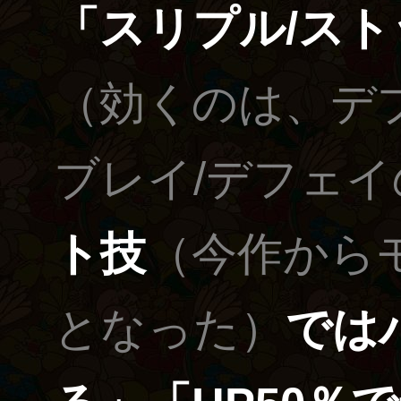
「スリプル/スト
（効くのは、デプ
ブレイ/デフェイ
ト技
（今作から
となった）
では