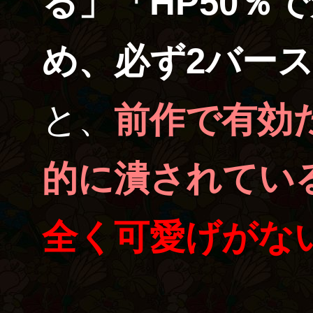
る」「HP50％
め、必ず2バー
と、
前作で有効
的に潰されてい
全く可愛げがな