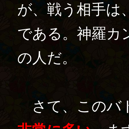
が、戦う相手は
である。神羅カ
の人だ。
さて、このバ