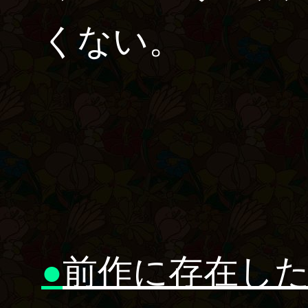
くない。
●
前作に存在し