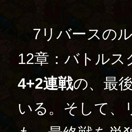
7リバースのル
12章：バトル
4+2連戦
の、最
いる。そして、