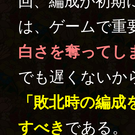
回、編成が初期
は、ゲームで重
白さを奪ってし
でも遅くないか
「敗北時の編成
すべき
である。