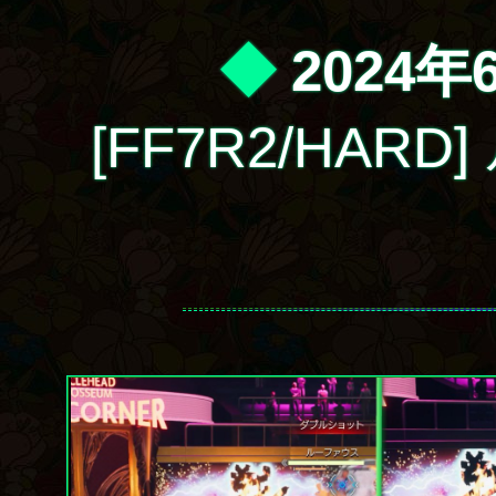
◆
2024年
[FF7R2/HAR