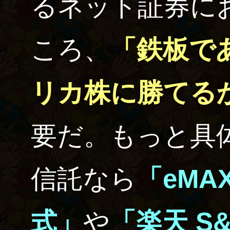
るネット証券に
ころ、
「鉄板で
リカ株に勝てる
要だ。もっと具
信託なら
「eMAX
式」
や
「楽天 S