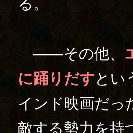
る。
――その他、
に踊りだす
とい
インド映画だっ
敵する勢力を持