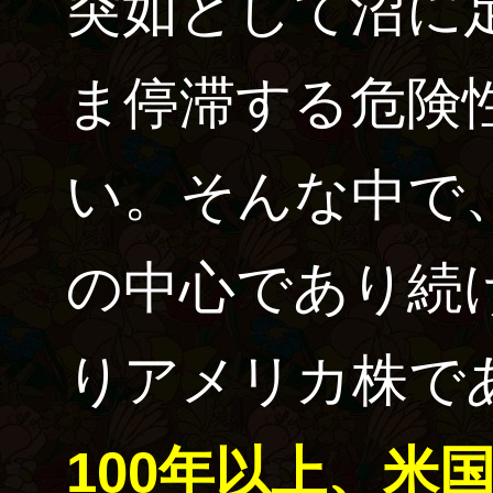
突如として沼に
ま停滞する危険
い。そんな中で
の中心であり続
りアメリカ株で
100年以上、米