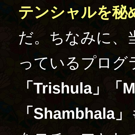
テンシャルを秘
だ。ちなみに、
っているプログ
「Trishula」「M
「Shambhala」