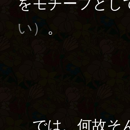
をモチーフとし
い）
。
では、何故そん