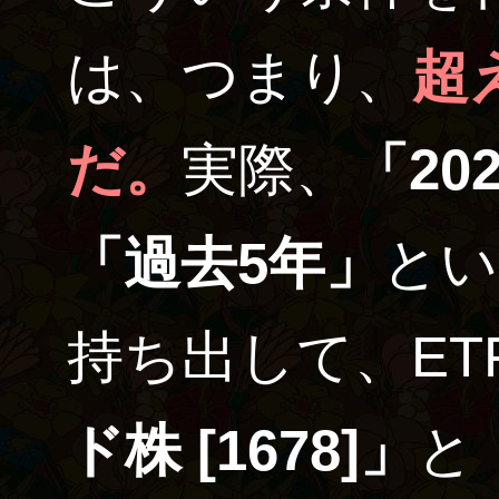
は、つまり、
超
だ。
実際、
「20
「過去5年」
とい
持ち出して、ET
ド株 [1678]」
と