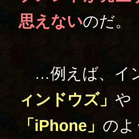
思えない
のだ。
…例えば、イ
ィンドウズ」
や
「iPhone」
のよ