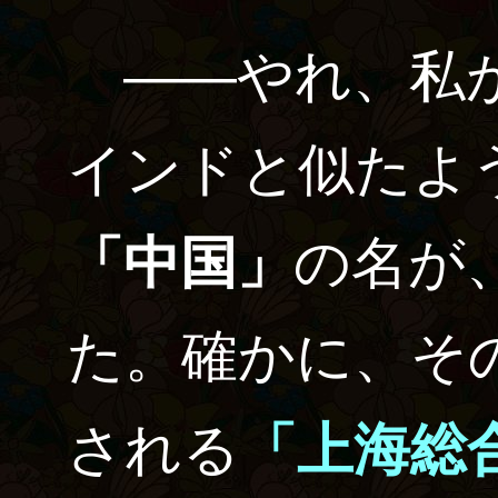
――やれ、私が
インドと似たよ
「中国」
の名が
た。確かに、そ
される
「上海総