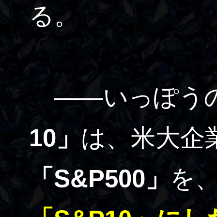
る。
――いっぽう
10」
は、米大企
「S&P500」
を