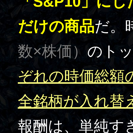
「S&P10」に
だけの商品
だ。
数×株価）
のトッ
ぞれの時価総額
全銘柄が入れ替
報酬は、単純す