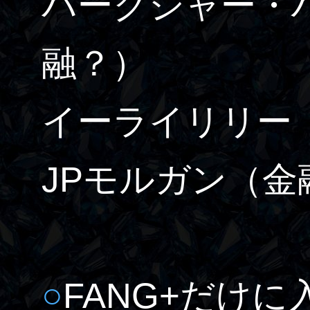
バークシャー・
融？）
イーライリリー
JPモルガン
（金
○
FANG+だけ