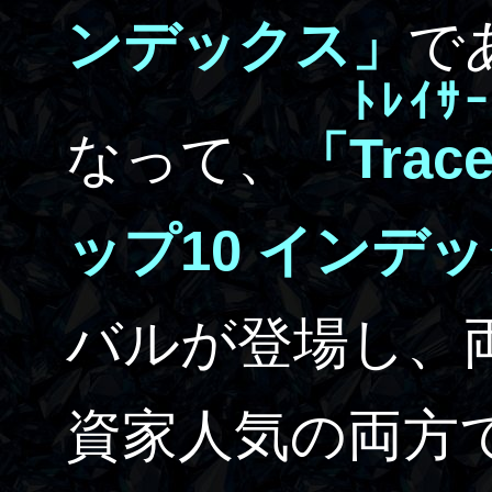
ンデックス」
で
ﾄﾚｲｻｰ
なって、
「
Trace
ップ10 イン
バルが登場し、
資家人気の両方