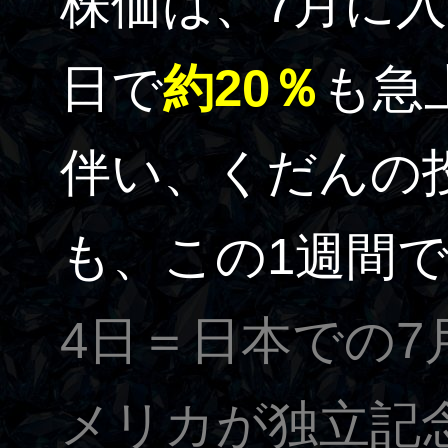
株価は、7月に
日で
約20％
も急
伴い、くだんの
も、この1週間
4日＝日本での7
メリカが独立記