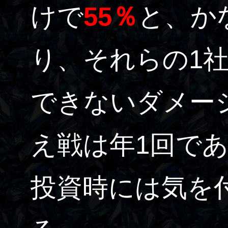
けで
55％
と、か
り、それらの1
できないダメー
え戦は年1回で
投資時には気を