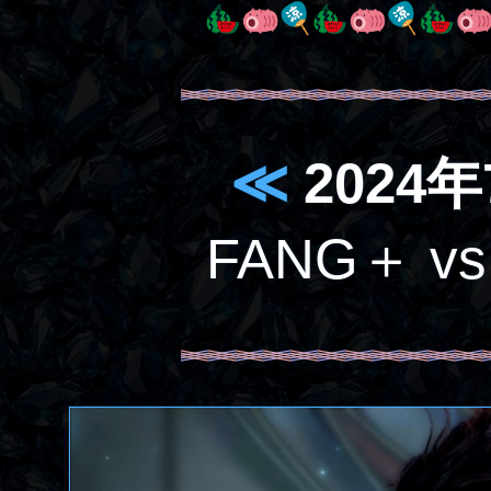
≪
2024年
FANG＋ v