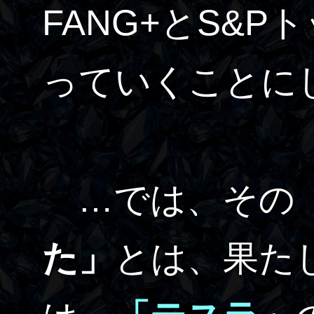
FANG+とS&P
っていくことに
…では、その
た」
とは、果た