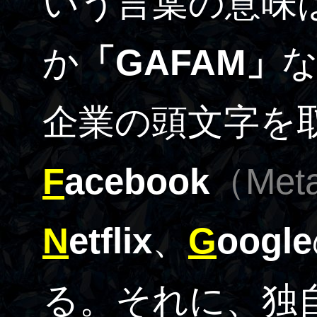
いう言葉の意味
か
「GAFAM」
企業の頭文字を
F
acebook
（Met
N
etflix
、
G
oogle
る。それに、独