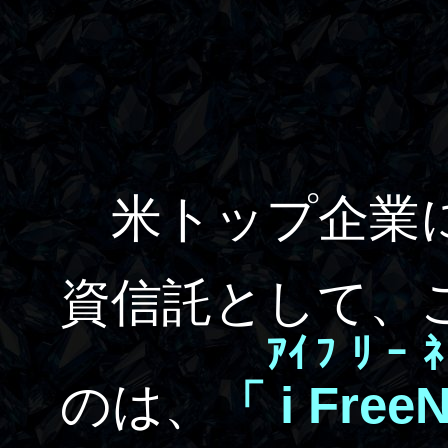
米トップ企業に
資信託として、
ｱｲ
ﾌﾘｰ
のは、
「
i
Free