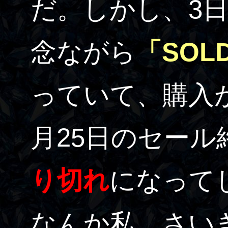
だ。しかし、3
念ながら
「SOL
っていて、購入
月25日のセー
り切れ
になって
なんか私、さい