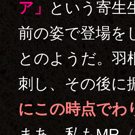
ア」
という寄生
前の姿で登場を
とのようだ。羽
刺し、その後に
にこの時点でわ
まあ、私もMR