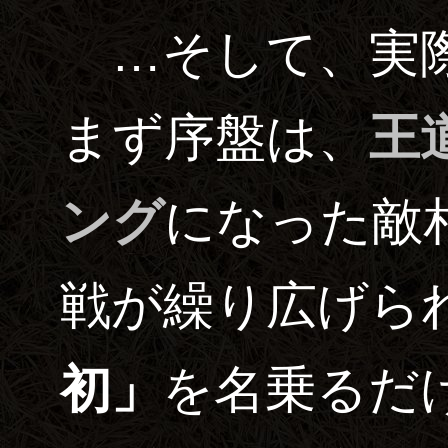
…そして、実際
まず序盤は、
王
ング
になった敵
戦が繰り広げら
初」
を名乗るだ