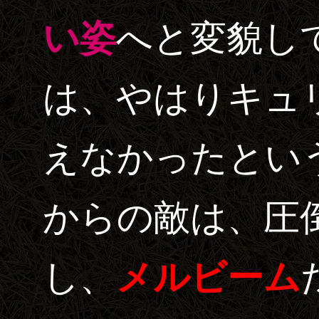
い姿
へと変貌し
は、やはりキュ
えなかったとい
からの敵は、圧
し、
メルビーム