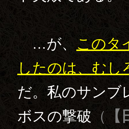
…が、
このタ
したのは、むし
だ。私のサンブ
ボスの撃破
（
【日