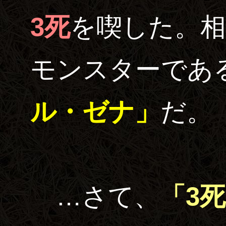
3死
を喫した。相
モンスターであ
ル・ゼナ」
だ。
…さて、
「3