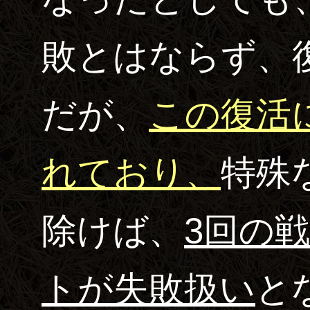
敗とはならず、
だが、
この復活
れており、
特殊
除けば、
3回の
トが失敗扱い
と