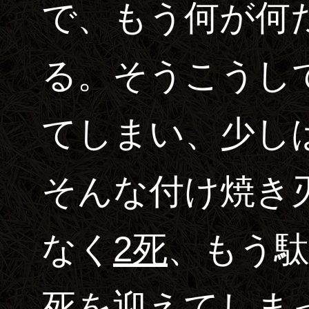
で、もう何が何
る。そうこうし
てしまい、少し
そんな付け焼き
なく
2死
、もう
死
を迎えてしま