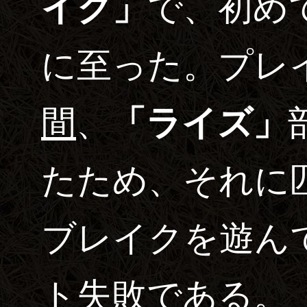
イク」
で、初め
に至った。プレ
間
、
「ライズ」
たため、それに
ブレイクを遊ん
ト失敗である。