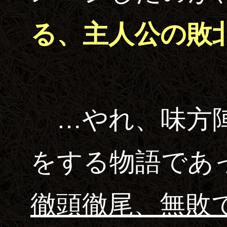
る、主人公の敗
…やれ、味方陣
をする物語であ
徹頭徹尾、無敗