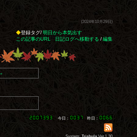
(2024年10月29日)
◆
登録タグ/
明日から本気出す
この記事のURL
日記ログへ移動する
/
編集
→
今日：
昨日：
System:
Trishula
Ver.1.30