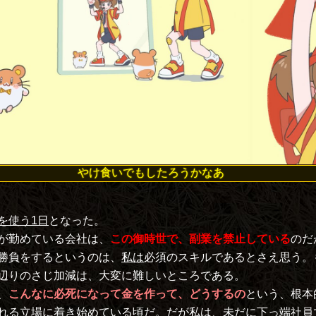
やけ食いでもしたろうかなあ
を使う1日
となった。
が勤めている会社は、
この御時世で、副業を禁止している
のだ
勝負をするというのは、
私は
必須のスキルであるとさえ思う。
辺りのさじ加減は、大変に難しいところである。
、
こんなに必死になって金を作って、どうするの
という、根本
れる立場に着き始めている頃だ。だが私は、未だに下っ端社員