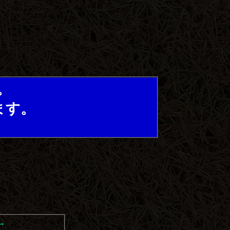
。
ます。
→