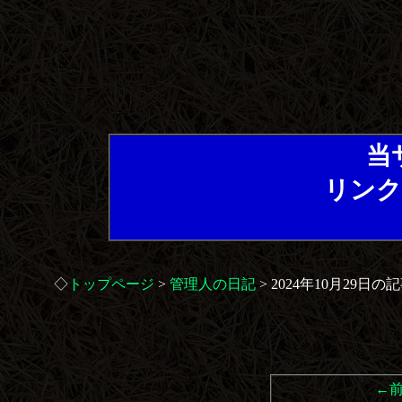
当
リンク
◇
トップページ
>
管理人の日記
> 2024年10月29日の
←