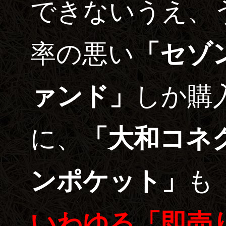
できないうえ、
率の悪い
「セゾン 資産形成の
ァンド」
しか購
に、
「大和コネ
ンポケット」
も
いわゆる「即売