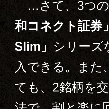
…さて、3つの
和コネクト証券
Slim」
シリーズ
入できる。また
ても、2銘柄を
法で、割と楽に