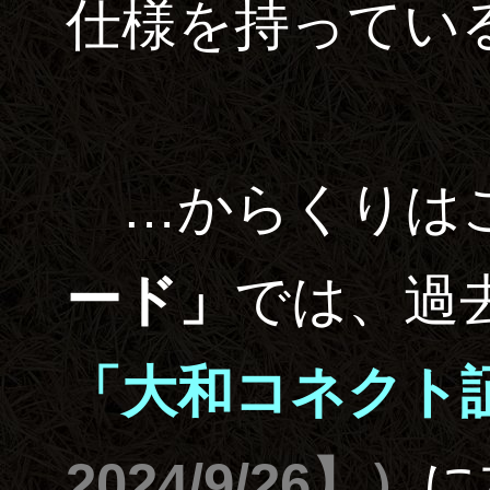
仕様を持ってい
…からくりは
ード」
では、過
「大和コネクト
2024/9/26】
）
に