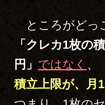
ところがどっこ
「クレカ1枚の積
円」
ではなく
、
積立上限が、月1
つまり、
1枚の