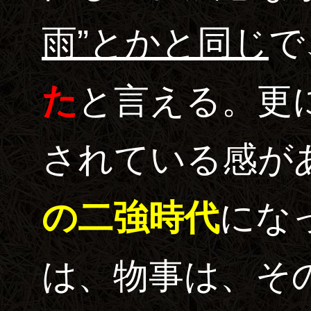
雨”とかと同じ
で
た
と言える。更
されている感が
の二強時代
にな
は、物事は、そ