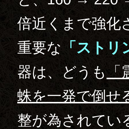
倍近くまで強化
重要な
「ストリ
器は、どうも
「
蛛を一発で倒せ
整が為されてい