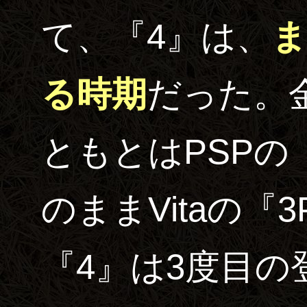
て、『4』は、
ま
る時期
だった。
ともとはPSPの
のままVitaの『
『4』は3度目