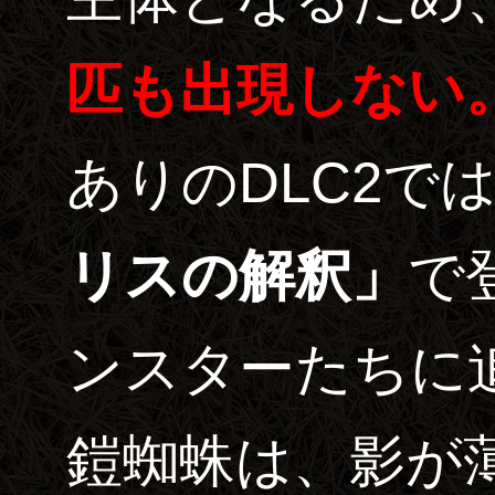
匹も出現しない
ありのDLC2で
リスの解釈」
で
ンスターたちに
鎧蜘蛛は、影が