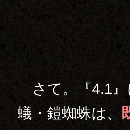
さて。『4.1
蟻・鎧蜘蛛は、