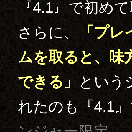
『4.1』で初め
さらに、
「プレ
ムを取ると、味
できる」
という
れたのも『4.1
ンジャー限定。