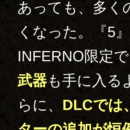
あっても、多く
くなった。『5』
INFERNO限定
武器
も手に入る
らに、
DLCで
ターの追加が恒