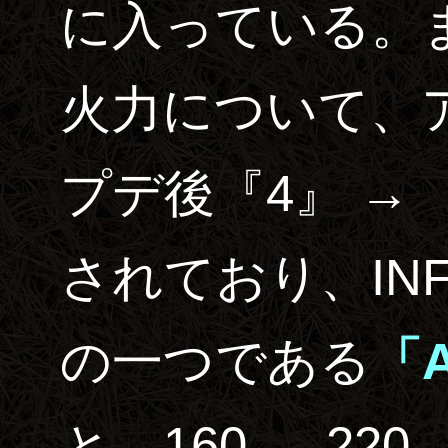
に入っている。
火力について、ア
プデ後『4』 → 
されており、IN
の一つである
「A
と、160 → 220