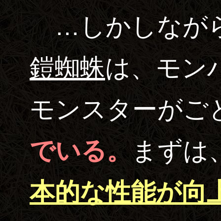
…しかしなが
鎧蜘蛛
は、モン
モンスターがご
でいる。
まずは
本的な性能が向