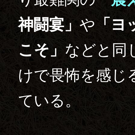
神闘宴」
や
「ヨ
こそ」
などと同
けで畏怖を感じ
ている。