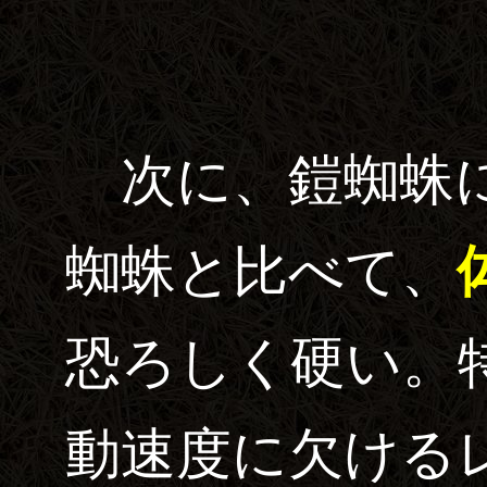
次に、鎧蜘蛛に
蜘蛛と比べて、
恐ろしく硬い。
動速度に欠ける