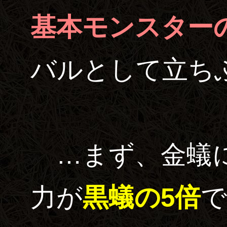
基本モンスター
バルとして立ち
…まず、金蟻に
力が
黒蟻の5倍
で