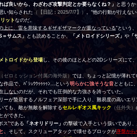
れば良いから、わざわざ攻撃判定とか要らなくね？」
と思うか
思い知らされた
（
【日記：2025/7/7】
）
。“他の行動が行えな
メリット
なのだ。
●の上に、雷を意味するギザギザマークが重なっている
”という、
S＝サムス」
とも読めることか、
「メトロイドシリーズ」
や
「
メトロイドから登場
し、その後のほとんどの2Dシリーズにて
（ゼロミッション付属の海外版）
では、ちょっと記憶が薄れて
で、ﾊﾞｼｭｳｳｩｩｩｩﾝ…という
明らかに強そうな音
とともに
在
しない
のだが、それでも圧倒的な力強さを誇っていた。
リーが蟄居するノルフェア深部で手に入り、難易度の高いエリ
いても、敵が無敵を解除する
セルレギオス風キック
（任外失）
とができた。
ボス”である
「ネオリドリー」
の撃破で入手という扱いであり、
と、
そして、スクリューアタックで壊せるブロックが
序盤から