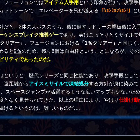
、フュージョンでは
アイテム入手用
という印象が強い。攻撃手
カットシーンで、エレベーターを飛び越える
「ﾐｮﾝﾐｮﾝﾐｮﾝ!」
と
針だと、
2体の大ボスのうち、後に倒すリドリーの撃破後に入
ーケンスブレイク推奨ゲー
であり、実はこっそりとミサイルで
クリアー」
、フュージョンにおける
「1％クリアー」
と同じく
めると
9％
のため、残り6個は自由枠ということになるが、そ
ビリティであったのだ。
はというと、歴代シリーズと同じ性能であり、攻撃手段として
、遠距離から
アイスミサイルで凍結処分
する方針が身に染みて
が、スペースジャンプが活躍するような広いマップも少ないた
度となく見せられてきた。以上の理由により、やはり
仕掛け動
続けるというのは、難しいものだ…。