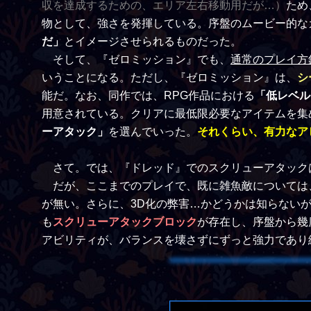
収を達成するための、エリア左右移動用だが…）
ため
物として、強さを発揮している。序盤のムービー的な
だ」
とイメージさせられるものだった。
そして、『ゼロミッション』でも、
通常のプレイ方
いうことになる。ただし、『ゼロミッション』は、
シ
能だ。なお、同作では、RPG作品における
「低レベル
用意されている。クリアに最低限必要なアイテムを集
ーアタック」
を選んでいった。
それくらい、有力なア
さて。では、『ドレッド』でのスクリューアタック
だが、ここまでのプレイで、既に雑魚敵については
が無い。さらに、3D化の弊害…かどうかは知らない
も
スクリューアタックブロック
が存在し、序盤から幾
アビリティが、バランスを壊さずにずっと強力であり