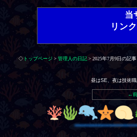
当
リンク
◇
トップページ
>
管理人の日記
> 2025年7月9日の記事
昼はSE、夜は技術
←