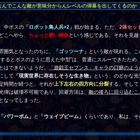
なんでこんな敵が意味分からんレベルの弾幕を出してくるのか
、中ボスの
「ロボット鳥人兵×2」
戦が始まる。ただ、
2体セッ
どこへやら、
ちょっと硬い雑魚
という感じである。それを見越
雰囲気となったのちに、
「ゴッツーナ」
という敵が現れる。こ
見するとボスのように思えた中型”は、普通にスルーできたため
とはできないようだ。
「遊戯王セブンス」キャラの口癖のよう
にして
「現実世界に存在しそうな生き物」
という、のどかな光
定時間が経つと、それが
上下左右の四方向に分裂
する。そして
光弾は破壊不可能であり、回避方法は、
敵の後ろに回り込むこ
となってしまった。
「パワーボム」
と
「ウェイブビーム」
くらいであり、私は、そ