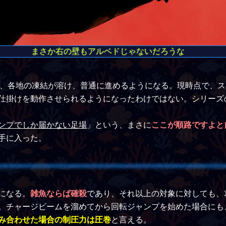
まさか右の壁もアルベドじゃないだろうな
、各地の凍結が溶け、普通に進めるようになる。現時点で、ス
仕掛けを動作させられるようになったわけではない。シリーズ
ンプでしか届かない足場
」という、まさに
ここが順路ですよと
手に入った。
になる。
雑魚ならば確殺
であり、それ以上の対象に対しても、
。チャージビームを溜めてから回転ジャンプを始めた場合にも
み合わせた場合の制圧力は圧巻
と言える。