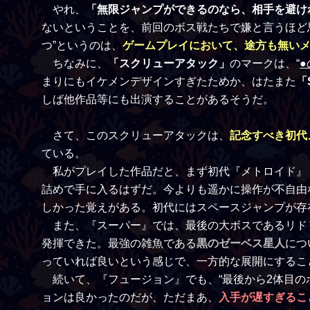
やれ、
「無限ジャンプができるのなら、相手を避け
ないということを、前回のボス戦たちで嫌と言うほど
つ”というのは、
ゲームプレイにおいて、途方も無い
ちなみに、
「スクリューアタック」
のマークは、“
まりにもイケメンデザインすぎたためか、はたまた
「
しば他作品等にも出演することがあるそうだ。
さて、このスクリューアタックは、
記念すべき初代
ている。
私がプレイした作品だと、まず初代『メトロイド』
詰めで手に入るはずだ。今よりも遥かに操作が不自由な作品
しかった覚えがある。初代にはスペースジャンプが存
また、『スーパー』では、最後の大ボスであるリド
発揮できた。最強の雑魚である
黒のゼーベス星人
につ
っていれば良いという感じで、一方的な展開にするこ
続いて、『フュージョン』でも、“最後から2体目の
ョンは良かったのだが、ただまあ、
入手が遅すぎるこ