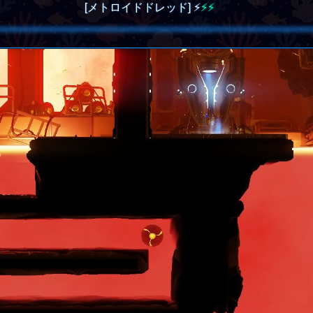
[メトロイドドレッド]
⚡
⚡⚡