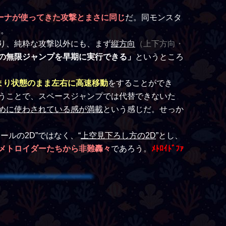
ーナが使ってきた攻撃とまさに同じ
だ。同モンスタ
い。
り、純粋な攻撃以外にも、まず
縦方向
（上下方向・
の無限ジャンプを早期に実行できる」
というところ
まり状態のまま左右に高速移動
をすることができ
うことで、スペースジャンプでは代替できないた
めに使わされている感が満載
という感じだ。せっか
ルの2D”ではなく、“
上空見下ろし方の2D
”とし、
メトロイダーたちから非難轟々
であろう。
ﾒﾄﾛｲﾄﾞﾌｧ