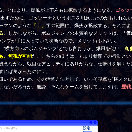
ることにより、爆風が上下左右に拡散するようになる。
ゴッツ
を出すために、ゴッツーナというボスを用意したのかもしれな
ーマンのような
「十」
字の範囲に、爆炎が拡散する。それによ
る。
しかしながら、ボムジャンプの本質的なメリットは、
「仮
ャンプが手に入っている状態
なので、メリットは小さい。
“横方向へのボムジャンプ”とでも言おうか、爆風を使い、
丸
も、無視が可能
だ。こちらのほうは、丸まり状態での行動とい
残念ながら、駄目なアビリティにありがちな、
仕掛けを解くた
すれば良かったのに…。
いであるため、その活躍方法として、いっそ視点を“横スクロー
はないだろうか。無論、そんなゲームを出してしまえば、
歴戦
設定