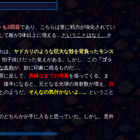
トも2回目
であり、こちらは更に戦力が強化されてい
して敵が3体以上に増える…
ということはなく、
さ
れは、
ヤドカリのような巨大な殻を背負ったモンス
、拍子抜けだった覚えがある。しかし、この
「ゴッ
な名称
が、妙に印象に残るものだ…。
景に反して、
異様なまでの弾幕
を張ってくる。ま
、後半になると、元となる光弾の発射数が増え、
回
と
のようだ。
そんなの気付かないよ…。
ということ
のどちらかが手に入ると思っていた。しかし、意外