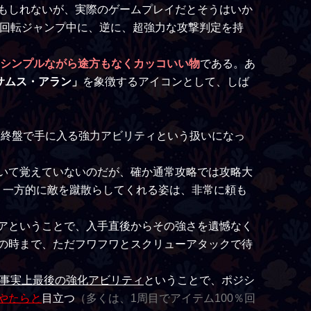
もしれないが、実際のゲームプレイだとそうはいか
い回転ジャンプ中に、逆に、超強力な攻撃判定を持
シンプルながら途方もなくカッコいい物
である。あ
サムス・アラン」
を象徴するアイコンとして、しば
、終盤で手に入る強力アビリティという扱いになっ
いて覚えていないのだが、確か通常攻略では攻略大
、一方的に敵を蹴散らしてくれる姿は、非常に頼も
アということで、入手直後からその強さを遺憾なく
の時まで、ただフワフワとスクリューアタックで待
事実上最後の強化アビリティ
ということで、ポジシ
やたらと
目立つ
（多くは、1周目でアイテム100％回