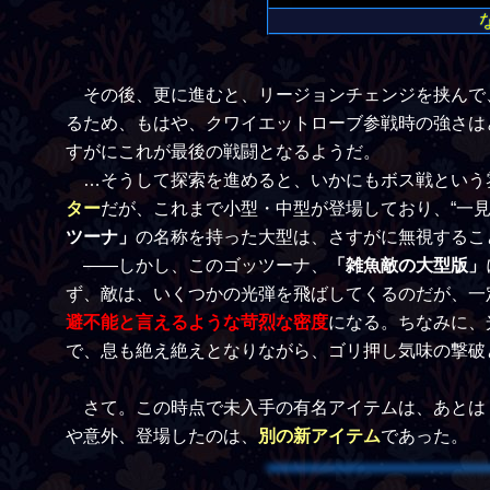
その後、更に進むと、リージョンチェンジを挟んで
るため、もはや、クワイエットローブ参戦時の強さは
すがにこれが最後の戦闘となるようだ。
…そうして探索を進めると、いかにもボス戦という
ター
だが、これまで小型・中型が登場しており、“一
ツーナ」
の名称を持った大型は、さすがに無視するこ
――しかし、このゴッツーナ、
「雑魚敵の大型版」
ず、敵は、いくつかの光弾を飛ばしてくるのだが、一
避不能と言えるような苛烈な密度
になる。ちなみに、
で、息も絶え絶えとなりながら、ゴリ押し気味の撃破
さて。この時点で未入手の有名アイテムは、あとは
や意外、登場したのは、
別の新アイテム
であった。