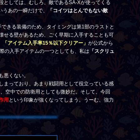
段としては、むしろ、敵であるSA-Xが使ってくる
いうあの一瞬だけで、
「コイツはとんでもない敵
手できる装備のため、タイミングは第1部のラストと
壊せる壁があるため、ごく早期に入手することも可
、
「アイテム入手率15％以下クリアー」
が公式から
の際の入手アイテムの一つとしても、私は
「スクリュ
も悪くない。
しまっており、あまり戦闘用として役立っている感
め、空中での防衛用としても微妙だ。そして、今回
作用
という印象が強くなってしまう。うーむ、強力