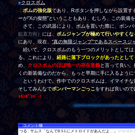
●
クロスボム
ボムの強化版
であり、Rボタンを押しながら設置す
ーが“Xの擬態”ということもあり、むしろ、この装備
さて、この武器により、ボムを置いた際に、ボンバ
鉛直方向）
には、
ボムジャンプが極めて行いやすくな
にあり、現在、
“真の無限ジャンプ”であるスペースジ
続いて。クロスボムのもう一つのメリットとしては、
る。これにより、
経路に落下ブロックがあったとして
め、
クロスボムのほぼ唯一の存在意義
と言って良い。
くの新装備なのだから、もっと早期に手に入るように
というわけで。作中でのクロスボムは、イマイチな扱
そしてみんなで
ボンバーマンごっこ
をすれば良いので
ｯｷﾝﾎﾞﾝﾊﾞｰ!
コメント欄