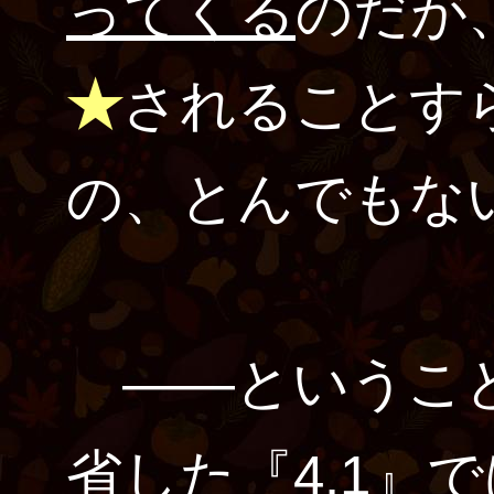
ってくる
のだが
★
されることす
の、とんでもな
――ということ
省した『4.1』