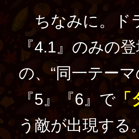
ちなみに。ドラ
『4.1』のみの
の、“同一テーマ
『5』『6』で
「
う敵が出現する