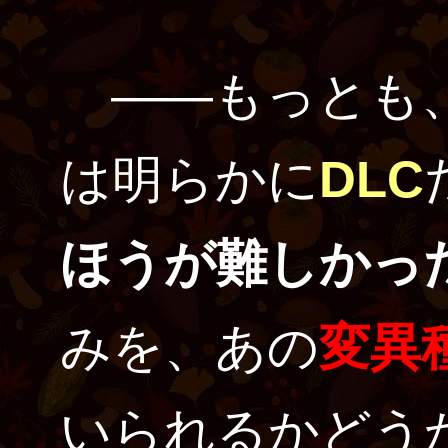
――もっとも、
は明らかに
DLC
ほうが難しかっ
みを、あの
変異
いられるかどう