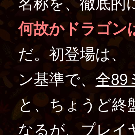
名称を、徹底的
何故かドラゴン
だ。初登場は、『
ン基準で、
全8
と、ちょうど終
なるが、プレイ