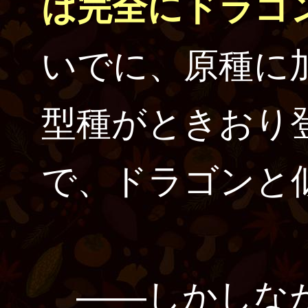
は完全にドラゴ
いでに、原種に
型種がときおり
で、ドラゴンと
――しかしなが