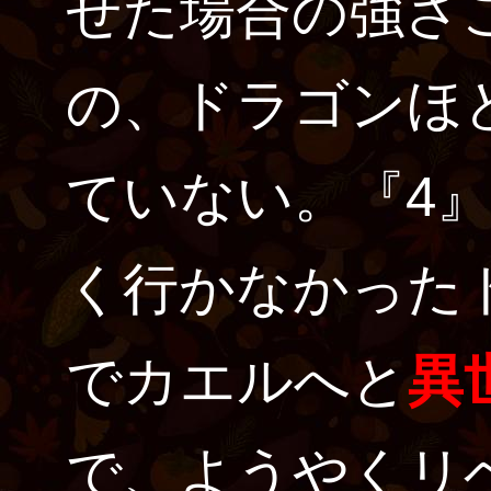
せた場合の強さ
の、ドラゴンほ
ていない。『4』
く行かなかった
でカエルへと
異
で、ようやくリ