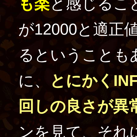
も楽
と感じるこ
が12000と適
るということも
に、
とにかくIN
回しの良さが異
ンを見て、それ