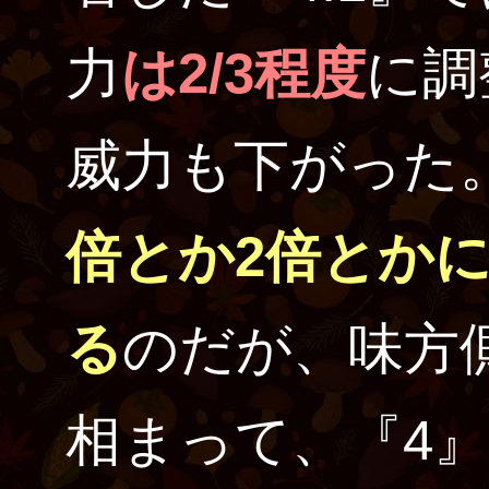
力
は2/3程度
に調
威力も下がった
倍とか2倍とか
る
のだが、味方
相まって、『4