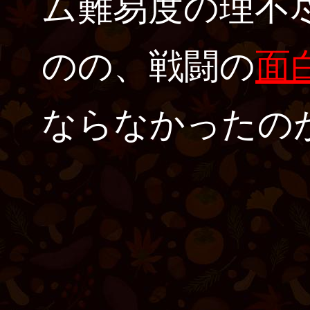
ム難易度の理不
のの、戦闘の
面
ならなかったの