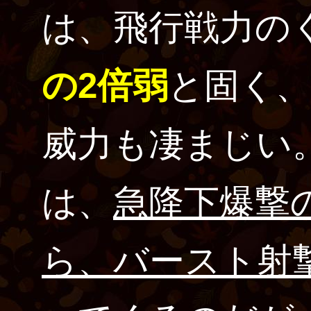
は、飛行戦力の
の2倍弱
と固く
威力も凄まじい
は、
急降下爆撃
ら、バースト射