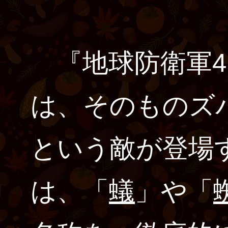
『地球防衛軍4』
は、そのものズ
という敵が登場
は、「
蟻
」や「