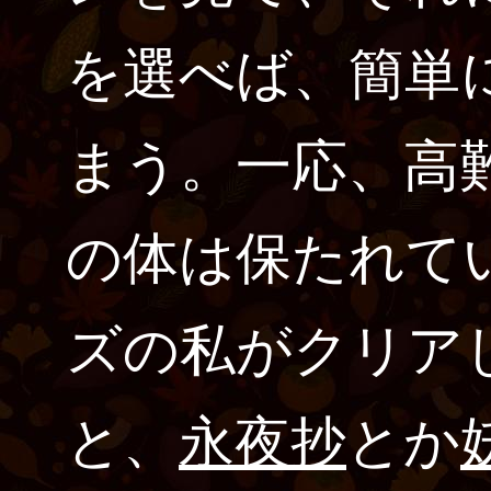
を選べば、簡単
まう。一応、高
の体は保たれて
ズの私がクリア
と、
永夜抄
とか