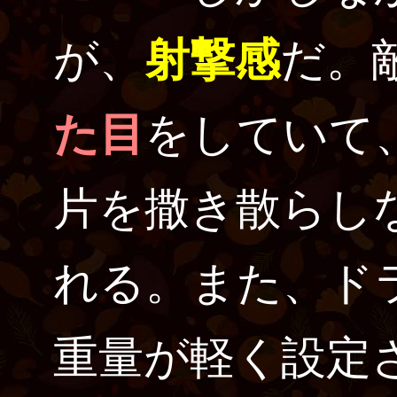
が、
射撃感
だ。
た目
をしていて
片を撒き散らし
れる。また、ド
重量が軽く設定