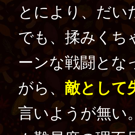
とにより、だい
でも、揉みくち
ーンな戦闘とな
がら、
敵として
言いようが無い。