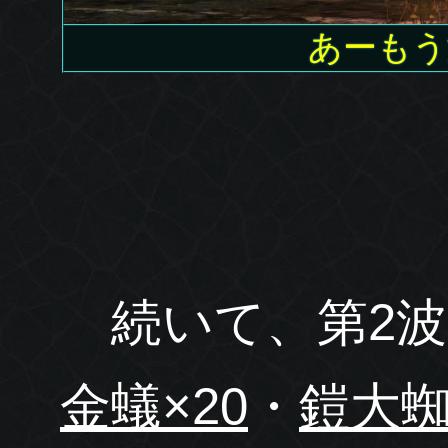
あーもう
続いて、第2波
金蟻×20
・
鎧大