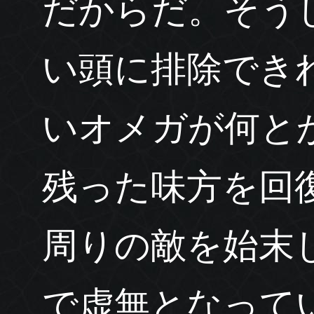
だからだ。そう
い頭に排除でき
いオメガが何と
残った味方を回
周りの敵を始末
で虚無となって