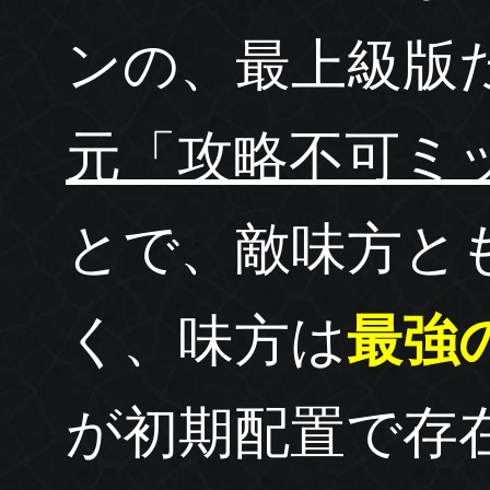
ンの、最上級版
元「攻略不可ミ
とで、敵味方と
く、味方は
最強
が初期配置で存