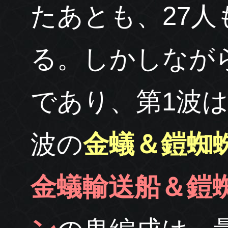
たあとも、27
る。しかしなが
であり、第1波
波の
金蟻＆鎧蜘
金蟻輸送船＆鎧