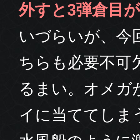
外すと3弾倉目
いづらいが、今
ちらも必要不可
るまい。オメガ
イに当ててしま