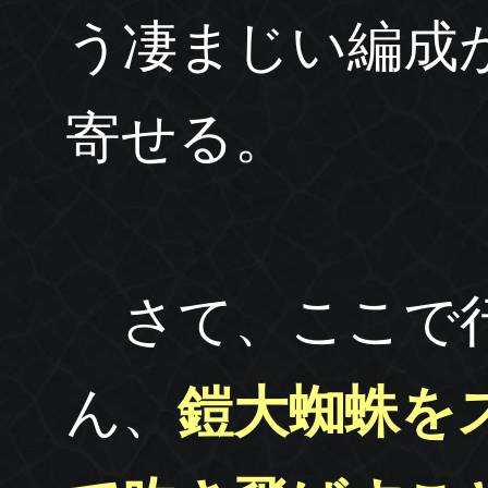
う凄まじい編成
寄せる。
さて、ここで行
ん、
鎧大蜘蛛を