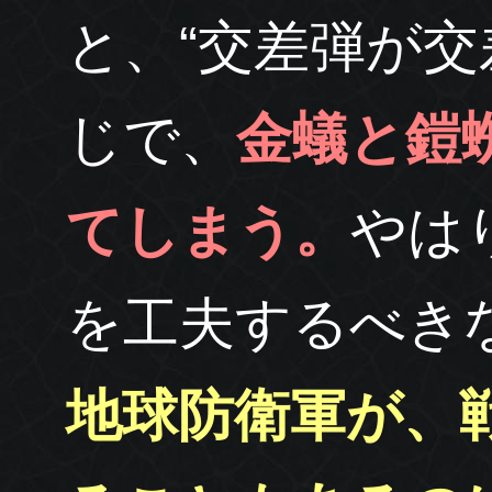
と、“交差弾が交
じで、
金蟻と鎧
てしまう。
やは
を工夫するべき
地球防衛軍が、