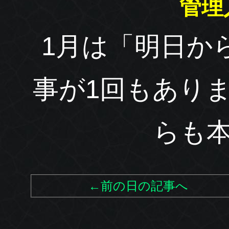
管理
1月は「明日か
事が1回もあり
らも
←前の日の記事へ