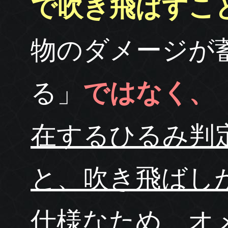
で吹き飛ばすこ
物のダメージが
る」
ではなく、
在するひるみ判
と、吹き飛ばし
仕様なため、オ