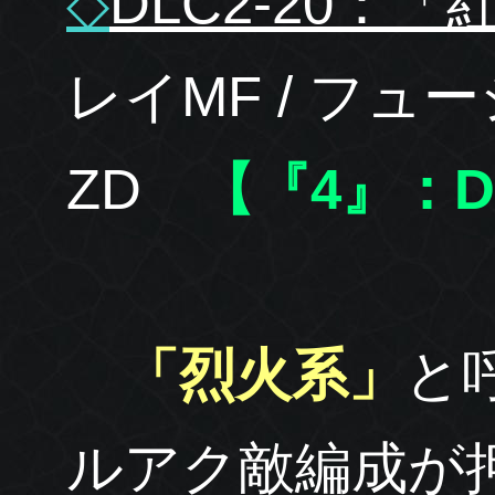
◇
DLC2-20：「
レイMF / フ
ZD
【『4』：DL
「烈火系」
と
ルアク敵編成が