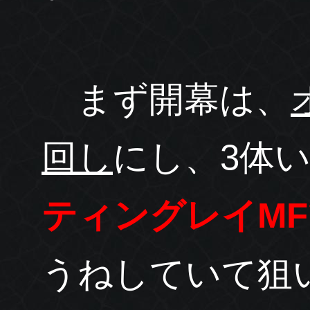
まず開幕は、
回し
にし、3体
ティングレイM
うねしていて狙