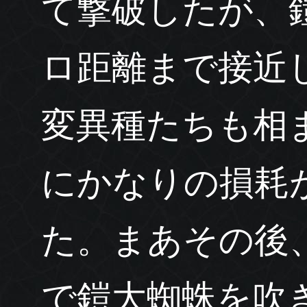
て撃破したが、
ロ距離まで接近
変異種たちも相
にかなりの損耗
た。まあその後
で鎧大蜘蛛を吹