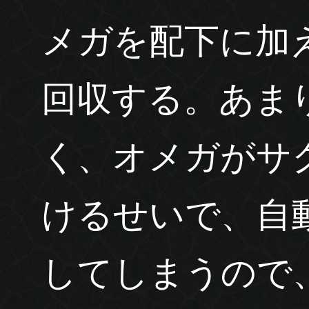
メガを配下に加
回収する。あま
く、オメガがサ
けるせいで、自
してしまうので