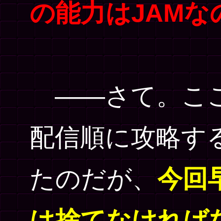
の能力はJAM
――さて。ここ
配信順に攻略す
たのだが、
今回
は捨てなければ