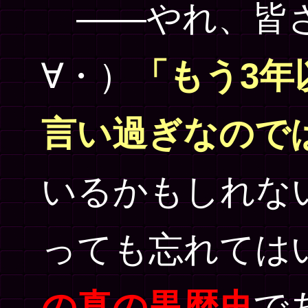
――やれ、皆さ
∀・）
「もう3年
言い過ぎなので
いるかもしれな
っても忘れては
の真の黒歴史
で