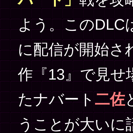
よう。このDLCは
に配信が開始さ
作『13』で見
たナバート
二佐
うことが大いに