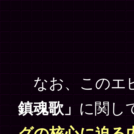
なお、このエ
鎮魂歌」
に関し
グの核心に迫る