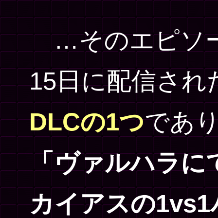
…そのエピソード
15日に配信され
DLCの1つ
であ
「ヴァルハラに
カイアスの1vs