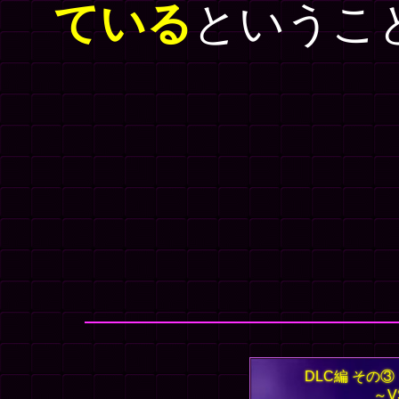
ている
というこ
DLC編 その
～V