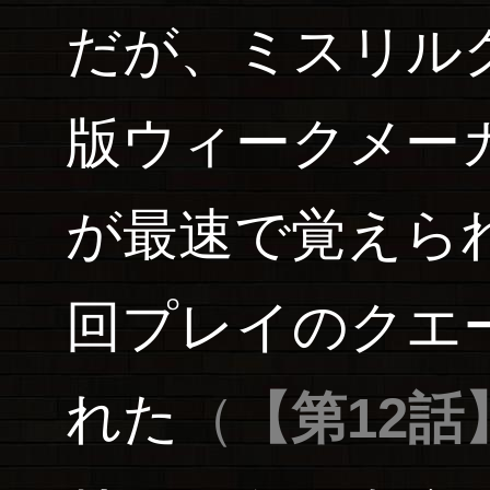
だが、ミスリルク
版ウィークメー
が最速で覚えら
回プレイのクエ
れた
（
【第12話