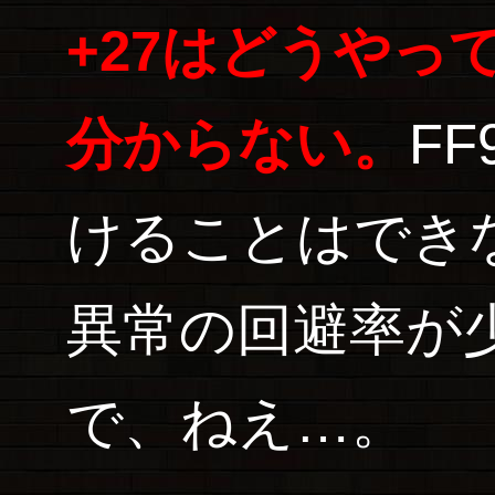
+27はどうやっ
分からない。
F
けることはでき
異常の回避率が
で、ねえ…。