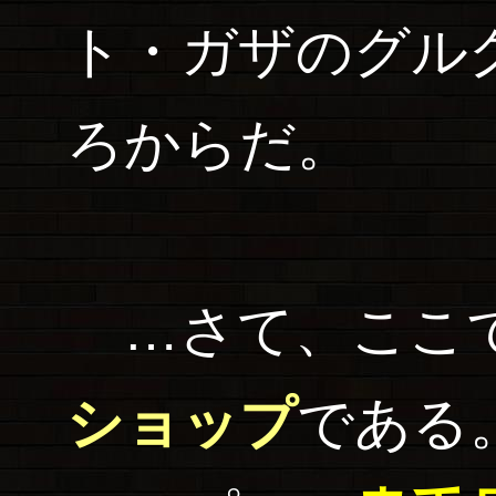
ト・ガザのグル
ろからだ。
…さて、ここで
ショップ
である