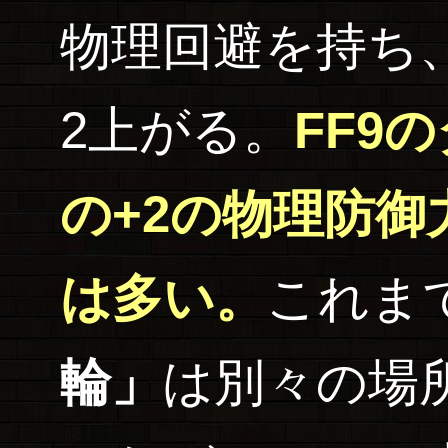
物理回避を持ち
2上がる。
FF9
の+2の物理防
は多い。
これま
輪」
は別々の場