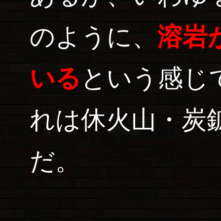
のように、
溶岩
いる
という感じ
れは休火山・炭
だ。