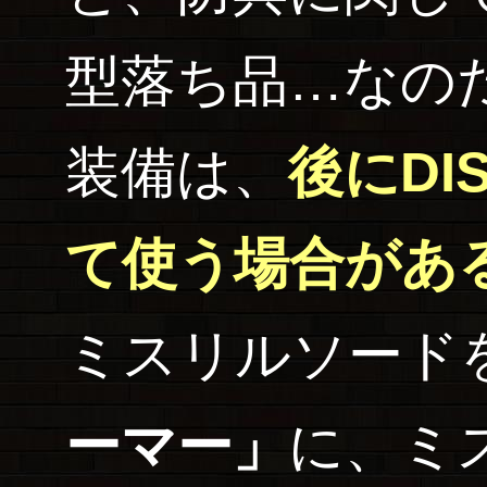
型落ち品…なの
装備は、
後にDI
て使う場合があ
ミスリルソード
ーマー」
に、ミ