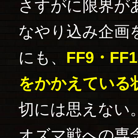
さすがに限界が
なやり込み企画
にも、
FF9・F
をかかえている
切には思えない
オズマ戦への専