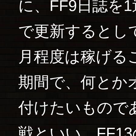
に、FF9日誌を
で更新するとし
月程度は稼げる
期間で、何とか
付けたいもので
戦といい、FF1