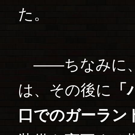
た。
――ちなみに、
は、その後に
「
口でのガーラン