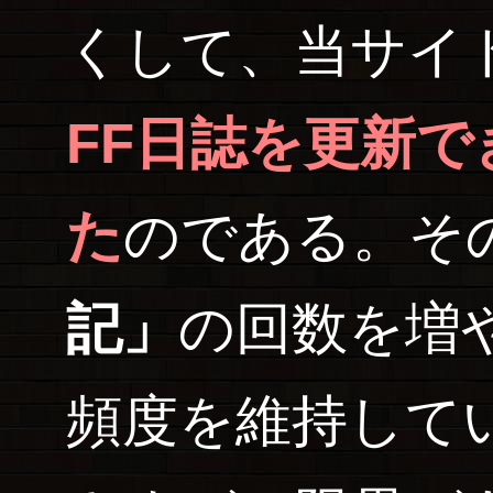
くして、当サイ
FF日誌を更新
た
のである。そ
記」
の回数を増
頻度を維持して