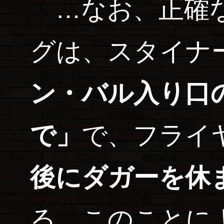
…なお、正確な
グは、スタイナ
ン・バル入り口
で」
で、フライ
後にダガーを休
る。このことに