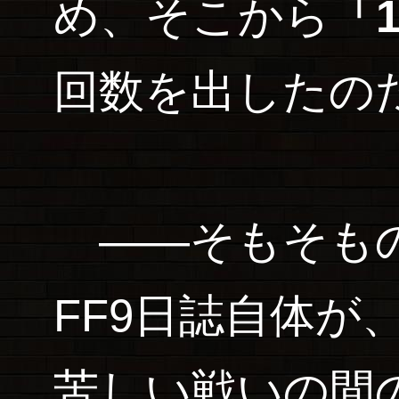
め、そこから
「
回数を出したの
――そもそもの
FF9日誌自体が
苦しい戦いの間