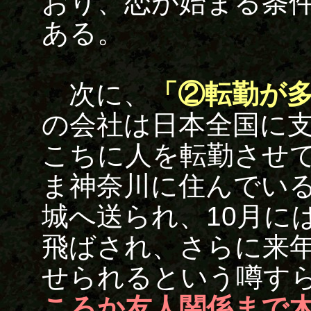
おり、恋が始まる条
ある。
次に、
「②転勤が
の会社は日本全国に
こちに人を転勤させ
ま神奈川に住んでいる
城へ送られ、10月に
飛ばされ、さらに来年
せられるという噂す
ころか友人関係まで