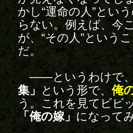
かし“運命の人”とい
らない。例えば、今
が、“その人”という
だ。
――というわけで、
俺
集」
という形で、
う。これを見てビビ
「俺の嫁」
になって