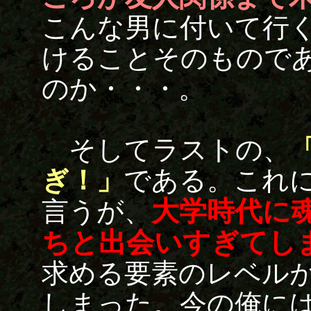
こんな男に付いて行
けることそのもので
のか・・・。
そしてラストの、
ぎ！」
である。これ
大学時代に
言うが、
ちと出会いすぎてし
求める要素のレベル
しまった。今の俺に