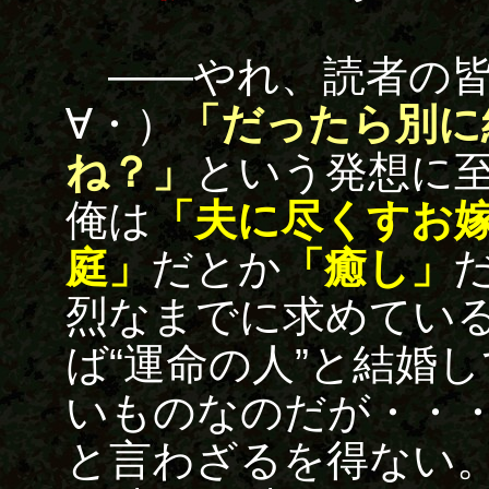
――やれ、読者の皆
∀・）
「だったら別に
ね？」
という発想に
俺は
「夫に尽くすお
庭」
だとか
「癒し」
烈なまでに求めてい
ば“運命の人”と結婚
いものなのだが・・
と言わざるを得ない