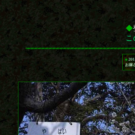
◆
こ
●
20
お嫁