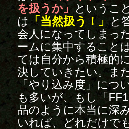
を扱うか」
というこ
「当然扱う！」
は
と
会人になってしまっ
ームに集中すること
ては自分から積極的
決していきたい。ま
「やり込み度」につ
も多いが、もし「FF
品のように本当に深
いれば、どれだけで