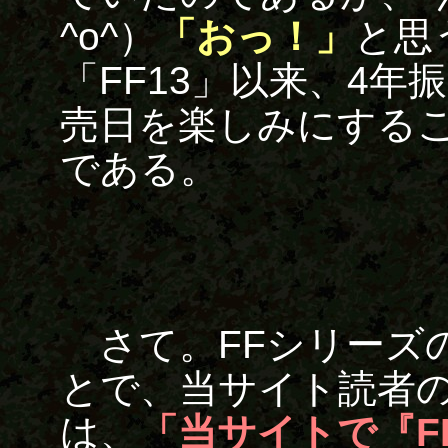
^o^）
「おっ！」
と思
「FF13」以来、4
売日を楽しみにする
である。
さて。FFシリーズ
とで、当サイト読者
は、
「当サイトで『F