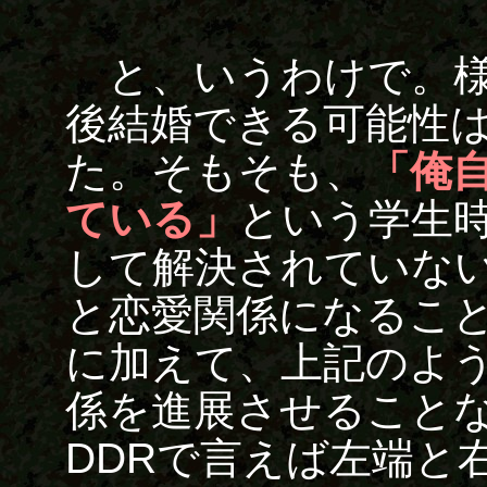
と、いうわけで。様
後結婚できる可能性
た。そもそも、
「俺
ている」
という学生
して解決されていな
と恋愛関係になるこ
に加えて、上記のよ
係を進展させること
DDRで言えば左端と