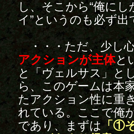
し、そこから“俺にし
イ”というのも必ず出
・・・ただ、少し心
アクションが主体
と
と「ヴェルサス」と
ら、このゲームは本
たアクション性に重
れている。ここで俺
であり、まずは
「①