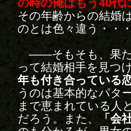
の時の俺はもう40代
その年齢からの結婚
のとは色々違う・・
――そもそも、果た
って結婚相手を見つ
年も付き合っている
うのは基本的なパタ
まで恵まれている人
だろう。また、
「会