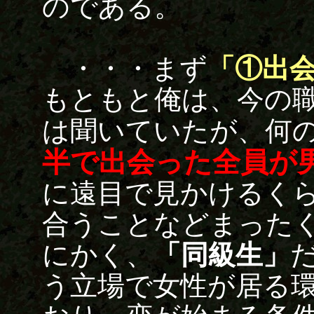
のである。
・・・まず
「①出
もともと俺は、今の職
は聞いていたが、何
半で出会った全員が
に遠目で見かけるく
合うことなどまった
にかく、
「同級生」
う立場で女性が居る