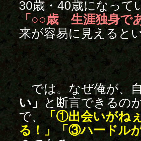
30歳・40歳になっ
「○○歳 生涯独身で
来が容易に見えると
では。なぜ俺が、自
い」
と断言できるの
で、
「①出会いがね
る！」「③ハードル